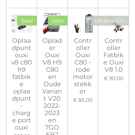
Sale!
Sale!
Uitverkocht
Oplaa
Oplad
Contr
Contr
dpunt
er
oller
oller
ouxi
Ouxi
Ouxi
Fatbik
v8 c80
V8 H9
C80 -
e Ouxi
h9
C80
rode
V8 1.0
fatbik
en
motor
€ 90,00
e
Oude
stekk
oplaa
Varian
er
dpunt
t V20
€ 85,00
-
2022-
charg
2023
e port
en
ouxi
7GO
EB2