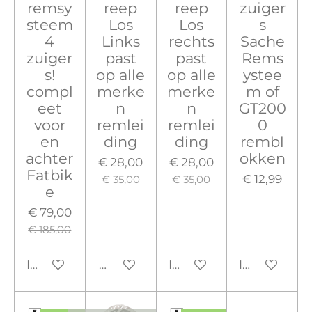
remsy
reep
reep
zuiger
steem
Los
Los
s
4
Links
rechts
Sache
zuiger
past
past
Rems
s!
op alle
op alle
ystee
compl
merke
merke
m of
eet
n
n
GT200
voor
remlei
remlei
0
en
ding
ding
rembl
achter
okken
€ 28,00
€ 28,00
Fatbik
€ 12,99
€ 35,00
€ 35,00
e
€ 79,00
€ 185,00
In winkelwagen
Houd mij op de hoogte
In winkelwagen
In winkelw