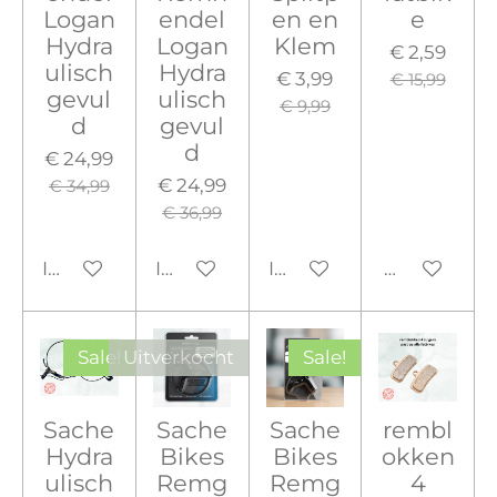
Logan
endel
en en
e
Hydra
Logan
Klem
€ 2,59
ulisch
Hydra
€ 3,99
€ 15,99
gevul
ulisch
€ 9,99
d
gevul
d
€ 24,99
€ 24,99
€ 34,99
€ 36,99
In winkelwagen
In winkelwagen
In winkelwagen
Houd mij o
Sale!
Uitverkocht
Sale!
Sache
Sache
Sache
rembl
Hydra
Bikes
Bikes
okken
ulisch
Remg
Remg
4