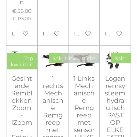
n
€ 56,00
€ 135,00
In winkelwagen
In winkelwagen
In winkelwagen
In winkelw
Top
Sale!
Uitverkocht
Sale!
kwaliteit
Gesint
1
1 Links
Logan
erde
rechts
Mech
remsy
Rembl
Mech
anisch
steem
okken
anisch
e
hydra
Zoom
e
Remg
ulisch
-
Remg
reep
PAST
iZoom
reep
met
OP
-
met
sensor
ELKE