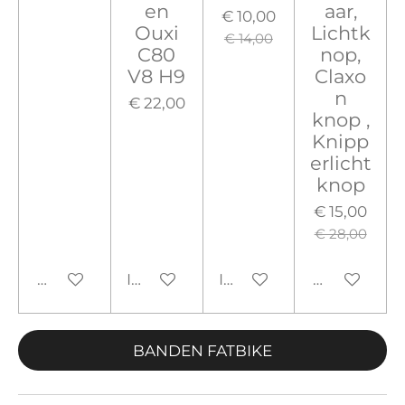
en
aar,
€ 10,00
Ouxi
Lichtk
€ 14,00
C80
nop,
V8 H9
Claxo
n
€ 22,00
knop ,
Knipp
erlicht
knop
€ 15,00
€ 28,00
Houd mij op de hoogte
In winkelwagen
In winkelwagen
Houd mij o
BANDEN FATBIKE