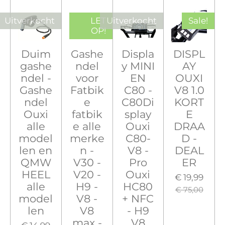
Uitverkocht
LET
Uitverkocht
Sale!
OP!
Duim
Gashe
Displa
DISPL
gashe
ndel
y MINI
AY
ndel -
voor
EN
OUXI
Gashe
Fatbik
C80 -
V8 1.0
ndel
e
C80Di
KORT
Ouxi
fatbik
splay
E
alle
e alle
Ouxi
DRAA
model
merke
C80-
D -
len en
n -
V8 -
DEAL
QMW
V30 -
Pro
ER
HEEL
V20 -
Ouxi
€ 19,99
alle
H9 -
HC80
€ 75,00
model
V8 -
+ NFC
len
V8
- H9
max -
V8