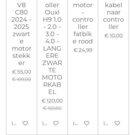
V8
oller
motor
kabel
C80
Ouxi
-
naar
2024 -
H9 1.0
contro
contro
2025
- 2.0 -
ller
ller
zwart
3.0 -
fatbik
€ 10,00
e
4.0 -
e rood
motor
LANG
€ 24,99
stekk
ERE
er
ZWAR
TE
€ 55,00
MOTO
€ 109,00
RKAB
EL
€ 120,00
€ 150,00
In winkelwagen
In winkelwagen
In winkelwagen
In winkelw