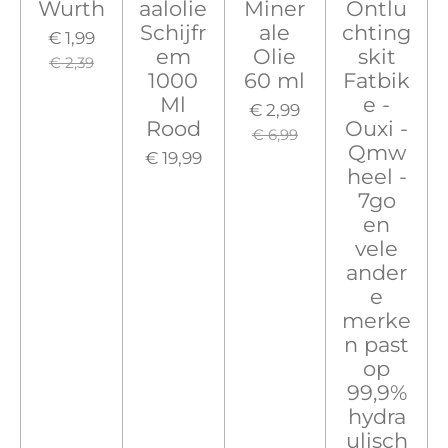
Wurth
aalolie
Miner
Ontlu
Schijfr
ale
chting
€ 1,99
em
Olie
skit
€ 2,39
1000
60 ml
Fatbik
Ml
e -
€ 2,99
Rood
Ouxi -
€ 6,99
Qmw
€ 19,99
heel -
7go
en
vele
ander
e
merke
n past
op
99,9%
hydra
ulisch