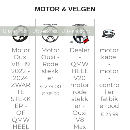
MOTOR & VELGEN
Uitverkocht
Uitverkocht
Uitverkocht
Motor
Motor
Dealer
motor
Ouxi
Ouxi -
-
kabel
V8 H9
Rode
QMW
-
2022 -
stekk
HEEL
motor
2024
er
V20
-
ZWAR
motor
contro
€ 279,00
TE
rode
ller
€ 319,00
STEKK
stekk
fatbik
ER -
er -
e rood
OF
Ouxi
€ 24,99
QMW
V8
HEEL
Max