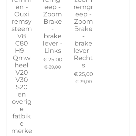
en -
eep -
remgr
Ouxi
Zoom
eep -
remsy
Brake
Zoom
steem
-
Brake
V8
brake
-
C80
lever -
brake
H9 -
Links
lever -
Qmw
Recht
€ 25,00
heel
s
€ 39,00
V20
€ 25,00
V30
€ 39,00
S20
en
overig
e
fatbik
e
merke