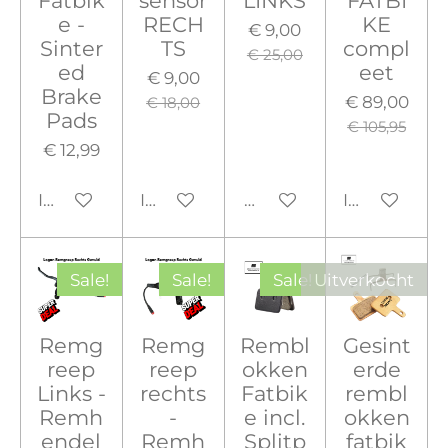
Fatbik
sensor
LINKS
FATBI
e -
RECH
KE
€ 9,00
Sinter
TS
compl
€ 25,00
ed
eet
€ 9,00
Brake
€ 89,00
€ 18,00
Pads
€ 105,95
€ 12,99
In winkelwagen
In winkelwagen
Houd mij op de hoogte
In winkelw
Sale!
Sale!
Sale!
Uitverkocht
Remg
Remg
Rembl
Gesint
reep
reep
okken
erde
Links -
rechts
Fatbik
rembl
Remh
-
e incl.
okken
endel
Remh
Splitp
fatbik