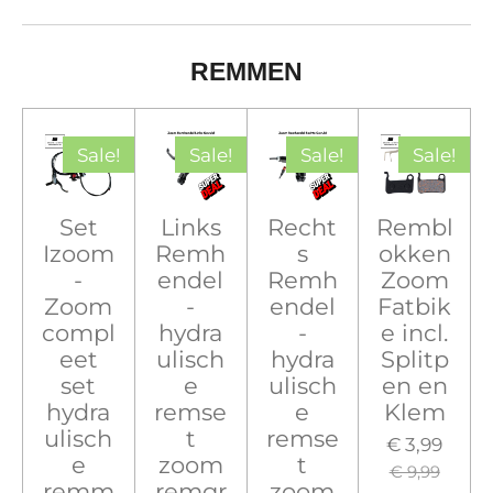
REMMEN
Sale!
Sale!
Sale!
Sale!
Set
Links
Recht
Rembl
Izoom
Remh
s
okken
-
endel
Remh
Zoom
Zoom
-
endel
Fatbik
compl
hydra
-
e incl.
eet
ulisch
hydra
Splitp
set
e
ulisch
en en
hydra
remse
e
Klem
ulisch
t
remse
€ 3,99
e
zoom
t
€ 9,99
remm
remgr
zoom