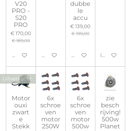
V20
dubbe
PRO -
le
S20
accu
PRO
€ 139,00
€ 170,00
€ 199,00
€ 189,00
Houd mij op de hoogte
Houd mij op de hoogte
Houd mij op de hoogte
In winkelw
Uitverkocht
Motor
6x
6x
zie
ouxi
schroe
schroe
besch
zwart
ven
ven
rijving!
e
motor
motor
500w
Stekk
250W
500w
Planet