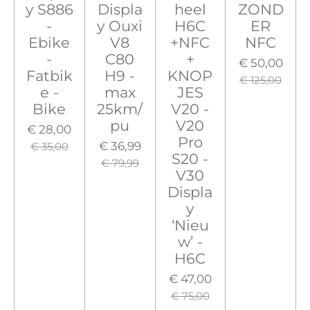
y S886
Displa
heel
ZOND
-
y Ouxi
H6C
ER
Ebike
V8
+NFC
NFC
-
C80
+
€ 50,00
Fatbik
H9 -
KNOP
€ 125,00
e -
max
JES
Bike
25km/
V20 -
pu
V20
€ 28,00
Pro
€ 36,99
€ 35,00
S20 -
€ 79,99
V30
Displa
y
‘Nieu
w’ -
H6C
€ 47,00
€ 75,00