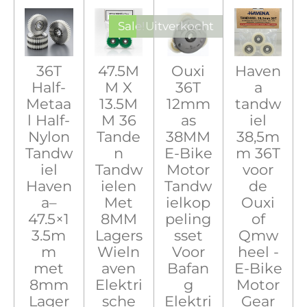
Sale!
Uitverkocht
36T
47.5M
Ouxi
Haven
Half-
M X
36T
a
Metaa
13.5M
12mm
tandw
l Half-
M 36
as
iel
Nylon
Tande
38MM
38,5m
Tandw
n
E-Bike
m 36T
iel
Tandw
Motor
voor
Haven
ielen
Tandw
de
a–
Met
ielkop
Ouxi
47.5×1
8MM
peling
of
3.5m
Lagers
sset
Qmw
m
Wieln
Voor
heel -
met
aven
Bafan
E-Bike
8mm
Elektri
g
Motor
Lager
sche
Elektri
Gear