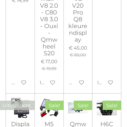
€ 14,99
V8 2.0
V20
- C80
Pro
V8 3.0
Q8
- Ouxi
kleure
-
ndispl
Qmw
ay
heel
€ 45,00
S20
€ 85,00
€ 17,00
€ 19,99
Houd mij op de hoogte
In winkelwagen
Houd mij op de hoogte
In winkelw
Uitverkocht
Sale!
Sale!
Sale!
Displa
M5
Qmw
H6C