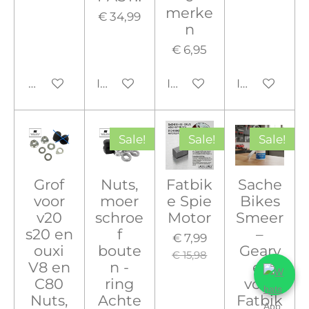
merke
€ 34,99
n
€ 6,95
Houd mij op de hoogte
In winkelwagen
In winkelwagen
In winkelw
Sale!
Sale!
Sale!
Grof
Nuts,
Fatbik
Sache
voor
moer
e Spie
Bikes
v20
schroe
Motor
Smeer
s20 en
f
–
€ 7,99
ouxi
boute
Gearv
€ 15,98
V8 en
n -
et
C80
ring
voor
Nuts,
Achte
Fatbik