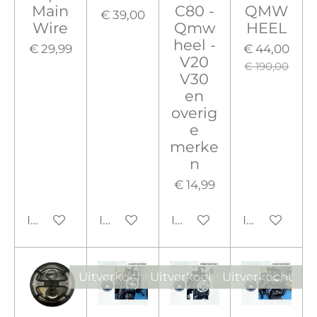
Main
C80 -
QMW
€ 39,00
Wire
Qmw
HEEL
heel -
€ 29,99
€ 44,00
V20
€ 190,00
V30
en
overig
e
merke
n
€ 14,99
In winkelwagen
In winkelwagen
In winkelwagen
In winkelw
Uitverkocht
Uitverkocht
Uitverkocht