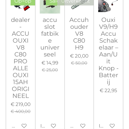
Op=op
Sale!
Uitverkocht
dealer
accu
Accuh
Ouxi
-
slot
ouder
V9/H9
ACCU
fatbik
V8
Accu
OUXI
e
C80
Schak
V8
univer
H9
elaar –
C80
seel
Aan/U
€ 20,00
PRO
it
€ 14,99
€ 50,00
ALLE
Knop -
€ 25,00
OUXI
Batter
15AH
ij
ORIGI
€ 22,95
NEEL
€ 219,00
€ 400,00
Houd mij op de hoogte
In winkelwagen
Houd mij op de hoogte
In winkelw