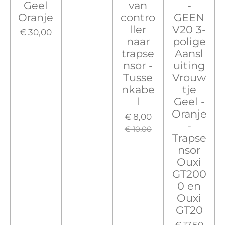
Geel
van
-
Oranje
contro
GEEN
ller
V20 3-
€ 30,00
naar
polige
trapse
Aansl
nsor -
uiting
Tusse
Vrouw
nkabe
tje
l
Geel -
Oranje
€ 8,00
-
€ 10,00
Trapse
nsor
Ouxi
GT200
0 en
Ouxi
GT20
€ 17,50