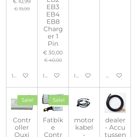
€ 10,99
EB3
€ 19,99
EB4
EB8
Charg
er 1
Pin
€ 30,00
€ 40,00
In winkelwagen
In winkelwagen
In winkelwagen
Houd mij o
Sale!
Sale!
Contr
Fatbik
motor
dealer
oller
e
kabel
- Accu
Ouxi
Contr
-
tussen