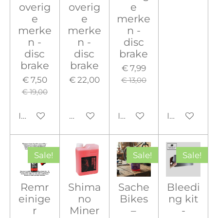
overig
overig
e
e
e
merke
merke
merke
n -
n -
n -
disc
disc
disc
brake
brake
brake
€ 7,99
€ 7,50
€ 22,00
€ 13,00
€ 19,00
In winkelwagen
Houd mij op de hoogte
In winkelwagen
In winkelw
Sale!
Sale!
Sale!
Remr
Shima
Sache
Bleedi
einige
no
Bikes
ng kit
r
Miner
–
-