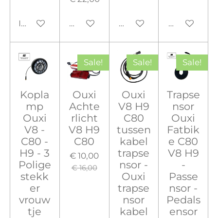
In winkelwagen
Houd mij op de hoogte
Houd mij op de hoogte
Houd mij o
Sale!
Sale!
Sale!
Kopla
Ouxi
Ouxi
Trapse
mp
Achte
V8 H9
nsor
Ouxi
rlicht
C80
Ouxi
V8 -
V8 H9
tussen
Fatbik
C80 -
C80
kabel
e C80
H9 - 3
trapse
V8 H9
€ 10,00
Polige
nsor -
-
€ 16,00
stekk
Ouxi
Passe
er
trapse
nsor -
vrouw
nsor
Pedals
tje
kabel
ensor