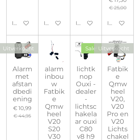
€ 25,00
In winkelwagen
In winkelwagen
In winkelwagen
In winkelw
Uitverkocht
Sale!
Uitverkocht
Alarm
alarm
lichtk
Fatbik
met
inbou
nop
e
afstan
w
Ouxi -
Qmw
dbedi
Fatbik
dealer
heel
ening
e
-
V20,
Qmw
lichtsc
V20
€ 10,99
heel
hakela
Pro en
€ 44,95
V20
ar ouxi
V20
S20
C80
Lichts
V30
v8 h9
chakel