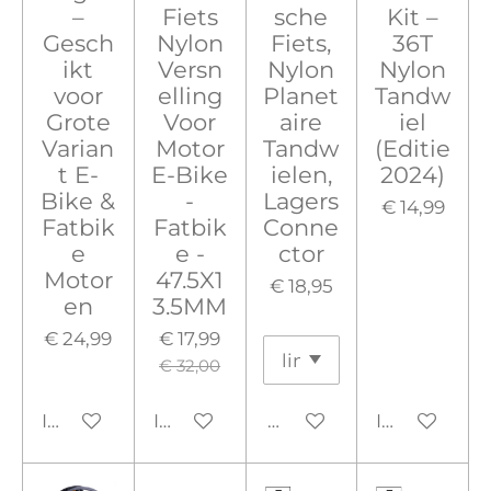
–
Fiets
sche
Kit –
Gesch
Nylon
Fiets,
36T
ikt
Versn
Nylon
Nylon
voor
elling
Planet
Tandw
Grote
Voor
aire
iel
Varian
Motor
Tandw
(Editie
t E-
E-Bike
ielen,
2024)
Bike &
-
Lagers
€ 14,99
Fatbik
Fatbik
Conne
e
e -
ctor
Motor
47.5X1
€ 18,95
en
3.5MM
€ 24,99
€ 17,99
€ 32,00
In winkelwagen
In winkelwagen
Houd mij op de hoogte
In winkelw