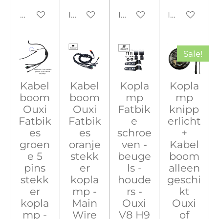
Houd mij op de hoogte
In winkelwagen
In winkelwagen
In winkelw
Sale!
Kabel
Kabel
Kopla
Kopla
boom
boom
mp
mp
Ouxi
Ouxi
Fatbik
knipp
Fatbik
Fatbik
e
erlicht
es
es
schroe
+
groen
oranje
ven -
Kabel
e 5
stekk
beuge
boom
pins
er
ls -
alleen
stekk
kopla
houde
geschi
er
mp -
rs -
kt
kopla
Main
Ouxi
Ouxi
mp -
Wire
V8 H9
of