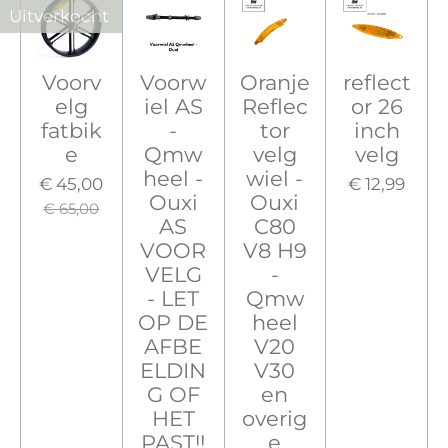
Uitverkocht
Voorv
Voorw
Oranje
reflect
elg
iel AS
Reflec
or 26
fatbik
-
tor
inch
e
Qmw
velg
velg
heel -
wiel -
€ 45,00
€ 12,99
Ouxi
Ouxi
€ 65,00
AS
C80
VOOR
V8 H9
VELG
-
- LET
Qmw
OP DE
heel
AFBE
V20
ELDIN
V30
G OF
en
HET
overig
PAST!!
e