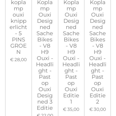
kopla
Kopla
Kopla
Kopla
mp
mp
mp
mp
ouxi
Ouxi
Ouxi
Ouxi
knipp
Desig
Desig
Desig
erlicht
ned
ned
ned
- 5
Sache
Sache
Sache
PINS
Bikes
Bikes
Bikes
GROE
- V8
- V8
- V8
N
H9
H9
H9
Ouxi -
Ouxi -
Ouxi -
€ 28,00
Headli
Headli
Headli
ght -
ght -
ght -
Past
Past
Past
op
op
op
Ouxi
Ouxi
Ouxi
Desig
Editie
Editie
ned 3
1
2
Editie
€ 35,00
€ 30,00
€ 22,00