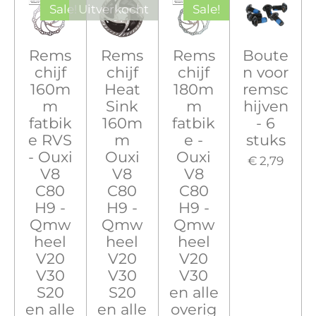
Sale!
Uitverkocht
Sale!
Rems
Rems
Rems
Boute
chijf
chijf
chijf
n voor
160m
Heat
180m
remsc
m
Sink
m
hijven
fatbik
160m
fatbik
- 6
e RVS
m
e -
stuks
- Ouxi
Ouxi
Ouxi
€ 2,79
V8
V8
V8
C80
C80
C80
H9 -
H9 -
H9 -
Qmw
Qmw
Qmw
heel
heel
heel
V20
V20
V20
V30
V30
V30
S20
S20
en alle
en alle
en alle
overig