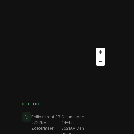
CONTACT
Philipsstraat 3B
Calandkade
2722NA
44-45
Zoetermeer
2521AA Den
Haag