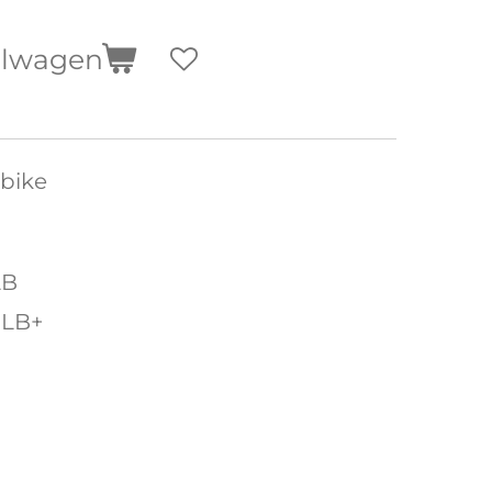
elwagen
tbike
LB
FLB+