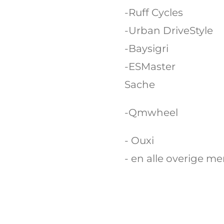
-Ruff Cycles
-Urban DriveStyle
-Baysigri
-ES
Sache
-Qmwheel
- Ouxi
- en alle overige m