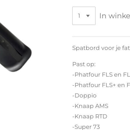
In wink
Spatbord voor je fa
Past op:
-Phatfour FLS en F
-Phatfour FLS+ en 
-Doppio
-Knaap AMS
-Knaap RTD
-Super 73