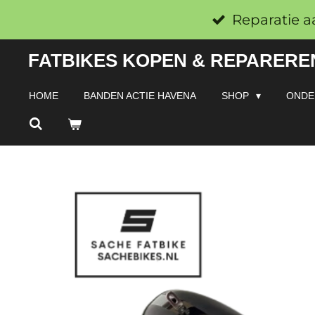
Ga
Reparatie a
direct
FATBIKES KOPEN & REPAREREN
naar
de
HOME
BANDEN ACTIE HAVENA
SHOP
ONDE
hoofdinhoud