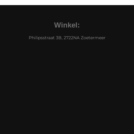
Winkel:
Philipsstraat 3B, 2722NA Zoetermeer