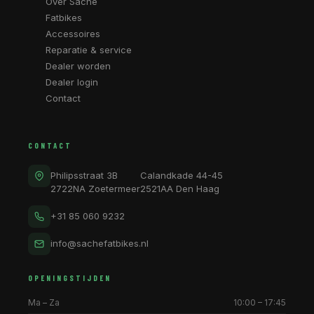
Over Sache
Fatbikes
Accessoires
Reparatie & service
Dealer worden
Dealer login
Contact
CONTACT
Philipsstraat 3B
Calandkade 44-45
2722NA Zoetermeer
2521AA Den Haag
+31 85 060 9232
info@sachefatbikes.nl
OPENINGSTIJDEN
Ma – Za
10:00 – 17:45