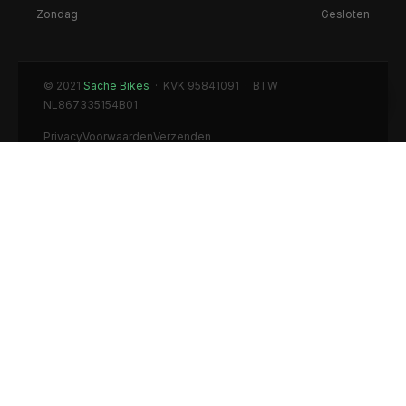
Zondag
Gesloten
© 2021
Sache Bikes
· KVK 95841091 · BTW
NL867335154B01
Privacy
Voorwaarden
Verzenden