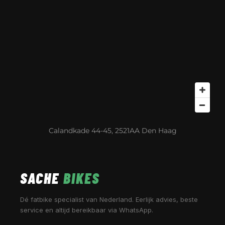
Calandkade 44-45, 2521AA Den Haag
SACHE
BIKES
Dé fatbike specialist van Nederland. Eerlijk advies, beste
service en altijd bereikbaar via WhatsApp.