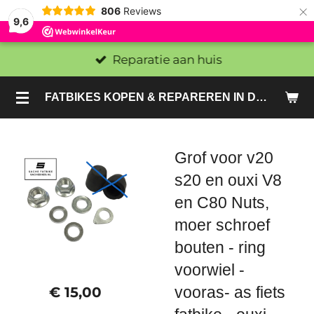
×
806
Reviews
9,6
Reparatie aan huis
FATBIKES KOPEN & REPAREREN IN DEN HAAG EN ZOETERMEER - SACHE BIKES
Grof voor v20
s20 en ouxi V8
en C80 Nuts,
moer schroef
bouten - ring
voorwiel -
vooras- as fiets
€ 15,00