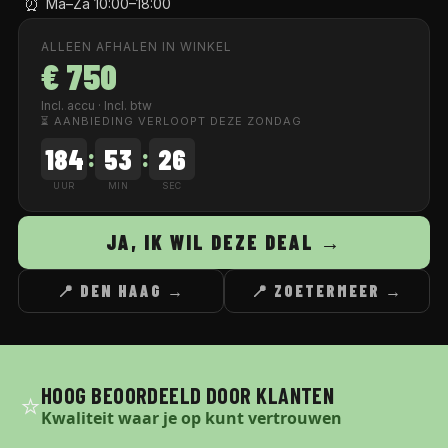
⏰
Ma–Za 10:00–18:00
ALLEEN AFHALEN IN WINKEL
€ 750
Incl. accu · Incl. btw
⏳ AANBIEDING VERLOOPT DEZE ZONDAG
184
53
25
:
:
UUR
MIN
SEC
JA, IK WIL DEZE DEAL →
📍 DEN HAAG →
📍 ZOETERMEER →
HOOG BEOORDEELD DOOR KLANTEN
⭐
Kwaliteit waar je op kunt vertrouwen