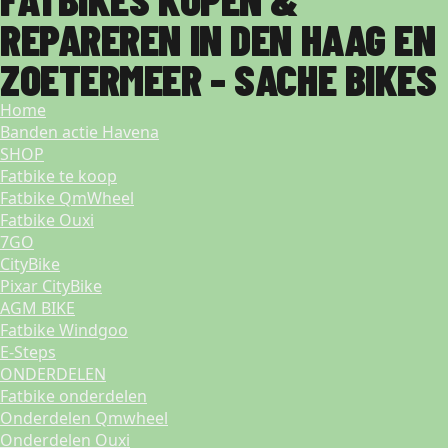
REPAREREN IN DEN HAAG EN
ZOETERMEER - SACHE BIKES
Home
Banden actie Havena
SHOP
Fatbike te koop
Fatbike QmWheel
Fatbike Ouxi
7GO
CityBike
Pixar CityBike
AGM BIKE
Fatbike Windgoo
E-Steps
ONDERDELEN
Fatbike onderdelen
Onderdelen Qmwheel
Onderdelen Ouxi