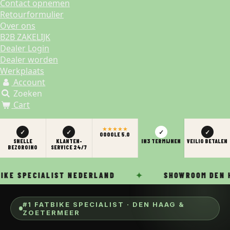
Contact opnemen
Retourformulier
Over ons
B2B ZAKELIJK
Dealer Login
Dealer worden
Werkplaats
Account
Zoeken
Cart
FATBIKES KOPEN - SACHE B
★★★★★
✓
✓
✓
✓
GOOGLE 5.0
SNELLE
KLANTEN­
IN3 TERMIJNEN
VEILIG BETALEN
BEZORGING
SERVICE 24/7
✦
KE SPECIALIST NEDERLAND
SHOWROOM DEN H
#1 FATBIKE SPECIALIST · DEN HAAG &
ZOETERMEER