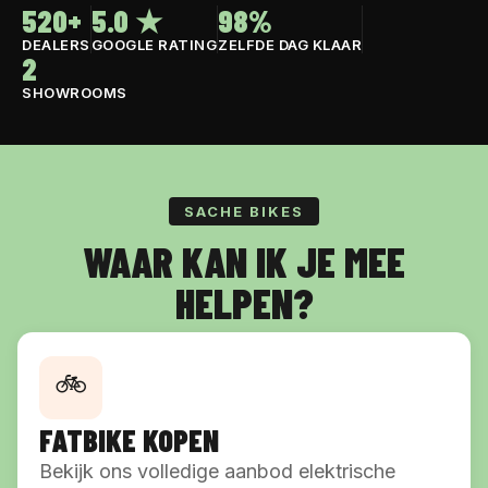
520+
5.0 ★
98%
DEALERS
GOOGLE RATING
ZELFDE DAG KLAAR
2
SHOWROOMS
SACHE BIKES
WAAR KAN IK JE MEE
HELPEN?
🚲
FATBIKE KOPEN
Bekijk ons volledige aanbod elektrische