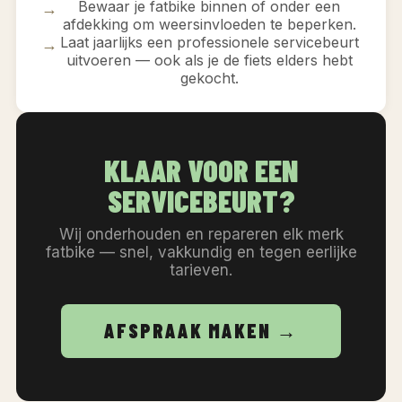
Bewaar je fatbike binnen of onder een
→
afdekking om weersinvloeden te beperken.
Laat jaarlijks een professionele servicebeurt
→
uitvoeren — ook als je de fiets elders hebt
gekocht.
KLAAR VOOR EEN
SERVICEBEURT?
Wij onderhouden en repareren elk merk
fatbike — snel, vakkundig en tegen eerlijke
tarieven.
AFSPRAAK MAKEN →