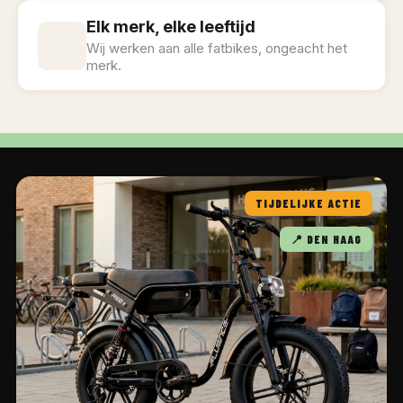
Elk merk, elke leeftijd
✅
Wij werken aan alle fatbikes, ongeacht het
merk.
TIJDELIJKE ACTIE
📍 DEN HAAG