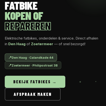
FATBIKE
KOPEN OF
REPAREREN
Elektrische fatbikes, onderdelen & service. Direct afhalen
in
Den Haag
of
Zoetermeer
— of snel bezorgd!
📍
Den Haag · Calandkade 44
📍
Zoetermeer · Philipsstraat 3B
BEKIJK FATBIKES →
AFSPRAAK MAKEN