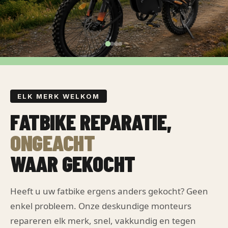
SACHE BIKES
GT OFFROAD
ELK MERK WELKOM
Elektrisch avontuur zonder grenzen
FATBIKE REPARATIE,
BEKIJK MODELLEN →
ONGEACHT
WAAR GEKOCHT
Heeft u uw fatbike ergens anders gekocht? Geen
enkel probleem. Onze deskundige monteurs
repareren elk merk, snel, vakkundig en tegen