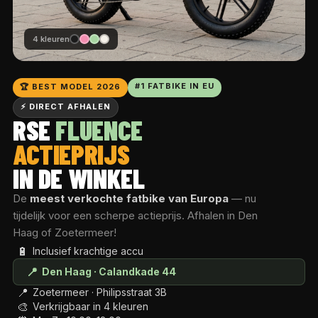
4 kleuren
#1 FATBIKE IN EU
🏆 BEST MODEL 2026
⚡ DIRECT AFHALEN
RSE
FLUENCE
ACTIEPRIJS
IN DE WINKEL
De
meest verkochte fatbike van Europa
— nu
tijdelijk voor een scherpe actieprijs. Afhalen in Den
Haag of Zoetermeer!
🔋
Inclusief krachtige accu
📍
Den Haag · Calandkade 44
📍
Zoetermeer · Philipsstraat 3B
🎨
Verkrijgbaar in 4 kleuren