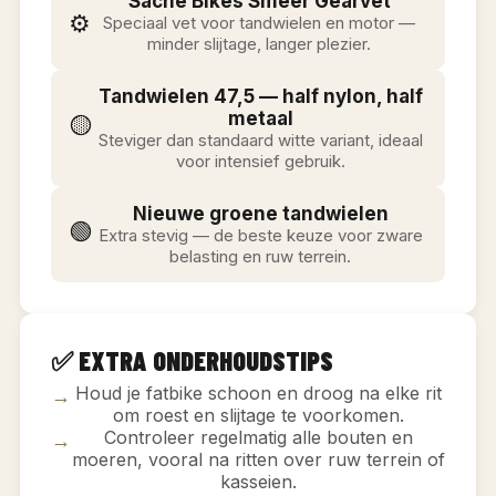
Sache Bikes Smeer Gearvet
⚙️
Speciaal vet voor tandwielen en motor —
minder slijtage, langer plezier.
Tandwielen 47,5 — half nylon, half
🟡
metaal
Steviger dan standaard witte variant, ideaal
voor intensief gebruik.
Nieuwe groene tandwielen
🟢
Extra stevig — de beste keuze voor zware
belasting en ruw terrein.
✅ EXTRA ONDERHOUDSTIPS
Houd je fatbike schoon en droog na elke rit
→
om roest en slijtage te voorkomen.
Controleer regelmatig alle bouten en
→
moeren, vooral na ritten over ruw terrein of
kasseien.