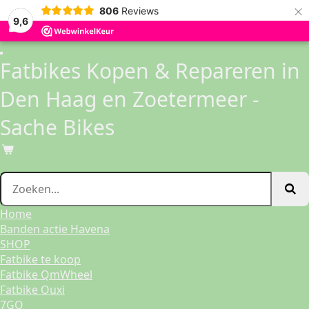
×
806
Reviews
Ga
9,6
direct
naar
de
Fatbikes Kopen & Repareren in
hoofdinhoud
Den Haag en Zoetermeer -
Sache Bikes
Home
Banden actie Havena
SHOP
Fatbike te koop
Fatbike QmWheel
Fatbike Ouxi
7GO