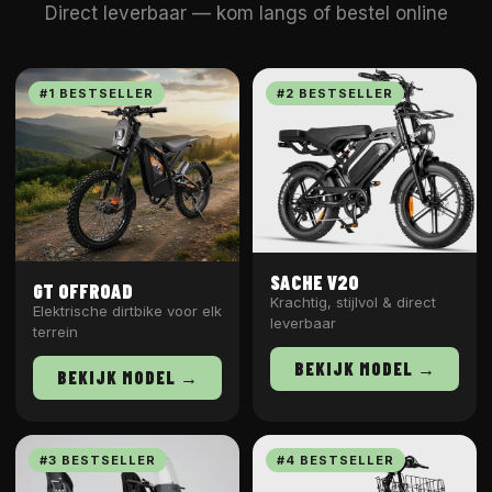
Direct leverbaar — kom langs of bestel online
#1 BESTSELLER
#2 BESTSELLER
SACHE V20
GT OFFROAD
Krachtig, stijlvol & direct
Elektrische dirtbike voor elk
leverbaar
terrein
BEKIJK MODEL →
BEKIJK MODEL →
#3 BESTSELLER
#4 BESTSELLER