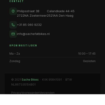
CONTACT
Philipsstraat 3B
Calandkade 44-45
2722NA Zoetermeer
2521AA Den Haag
+31 85 060 9232
info@sachefatbikes.nl
OPENINGSTIJDEN
Ma – Za
10:00 – 17:45
Zondag
Gesloten
© 2021
Sache Bikes
· KVK 95841091 · BTW
NL867335154B01
Privacy
Voorwaarden
Verzenden