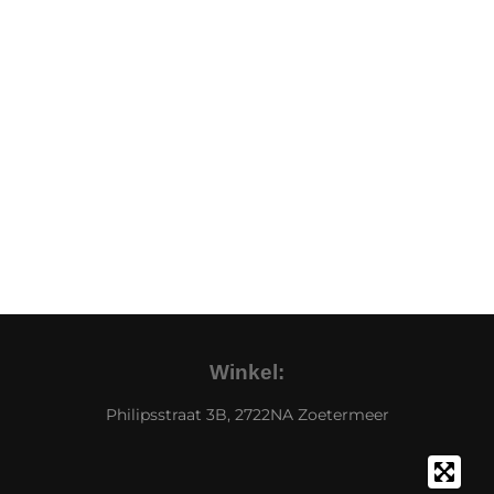
Winkel:
Philipsstraat 3B, 2722NA Zoetermeer