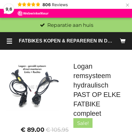
×
806
Reviews
9,6
Reparatie aan huis
FATBIKES KOPEN & REPAREREN IN DEN HAAG EN ZOETERMEER - SACHE BIKES
Logan
remsysteem
hydraulisch
PAST OP ELKE
FATBIKE
compleet
Sale!
€ 89,00
€ 105,95