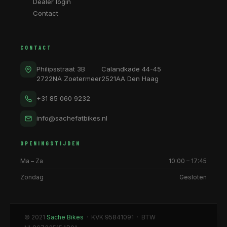
Dealer login
Contact
CONTACT
Philipsstraat 3B
Calandkade 44-45
2722NA Zoetermeer
2521AA Den Haag
+31 85 060 9232
info@sachefatbikes.nl
OPENINGSTIJDEN
Ma – Za
10:00 – 17:45
Zondag
Gesloten
© 2021
Sache Bikes
· KVK 95841091 · BTW