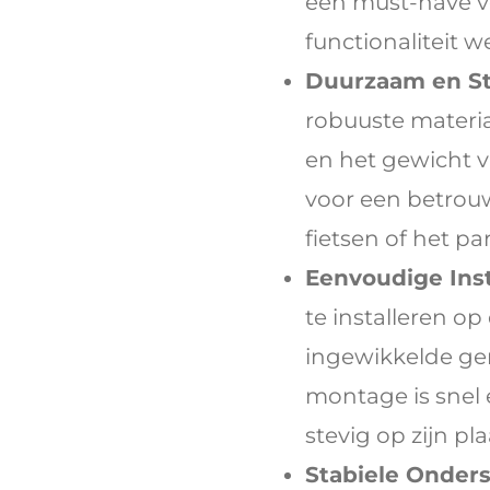
een must-have vo
functionaliteit 
Duurzaam en St
robuuste materia
en het gewicht va
voor een betrou
fietsen of het pa
Eenvoudige Insta
te installeren op
ingewikkelde ge
montage is snel 
stevig op zijn plaa
Stabiele Onders