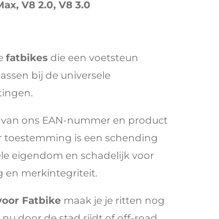
ax, V8 2.0, V8 3.0
le
fatbikes
die een voetsteun
assen bij de universele
ingen.
 van ons EAN-nummer en product
r toestemming is een schending
ele eigendom en schadelijk voor
 en merkintegriteit.
voor Fatbike
maak je je ritten nog
 nu door de stad rijdt of off-road