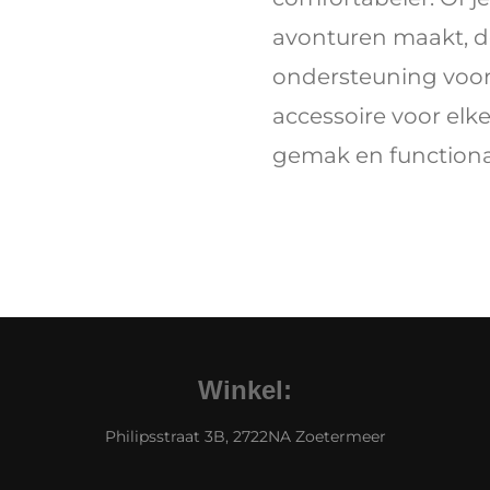
avonturen maakt, d
ondersteuning voor 
accessoire voor elk
gemak en functional
Winkel:
Philipsstraat 3B, 2722NA Zoetermeer