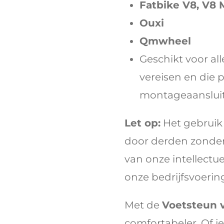
Fatbike V8, V8 M
Ouxi
Qmwheel
Geschikt voor al
vereisen en die p
montageaansluit
Let op:
Het gebruik
door derden zonde
van onze intellectu
onze bedrijfsvoering
Met de
Voetsteun 
comfortabeler. Of je