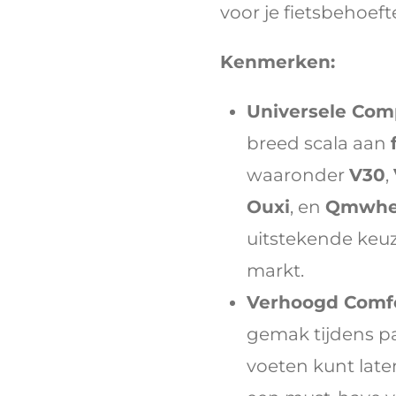
voor je fietsbehoeft
Kenmerken:
Universele Compa
breed scala aan
waaronder
V30
,
Ouxi
, en
Qmwhe
uitstekende keuze
markt.
Verhoogd Comfo
gemak tijdens pau
voeten kunt late