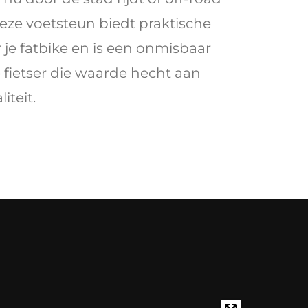
eze voetsteun biedt praktische
je fatbike en is een onmisbaar
e fietser die waarde hecht aan
iteit.