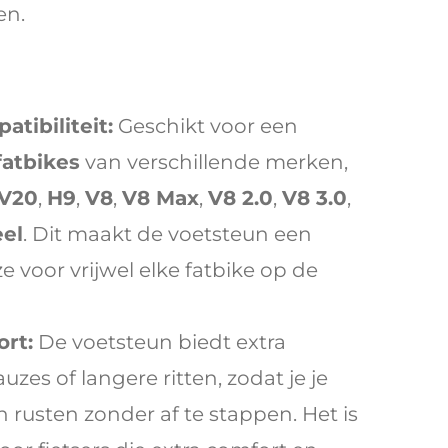
en.
tibiliteit:
Geschikt voor een
fatbikes
van verschillende merken,
V20
,
H9
,
V8
,
V8 Max
,
V8 2.0
,
V8 3.0
,
el
. Dit maakt de voetsteun een
 voor vrijwel elke fatbike op de
rt:
De voetsteun biedt extra
zes of langere ritten, zodat je je
n rusten zonder af te stappen. Het is