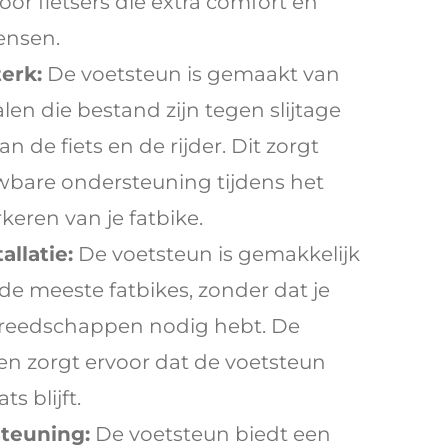
or fietsers die extra comfort en
wensen.
erk:
De voetsteun is gemaakt van
len die bestand zijn tegen slijtage
n de fiets en de rijder. Dit zorgt
wbare ondersteuning tijdens het
rkeren van je fatbike.
llatie:
De voetsteun is gemakkelijk
 de meeste fatbikes, zonder dat je
reedschappen nodig hebt. De
en zorgt ervoor dat de voetsteun
ts blijft.
teuning:
De voetsteun biedt een