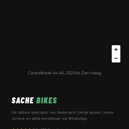
Calandkade 44-45, 2521AA Den Haag
SACHE
BIKES
Dé fatbike specialist van Nederland. Eerlijk advies, beste
service en altijd bereikbaar via WhatsApp.