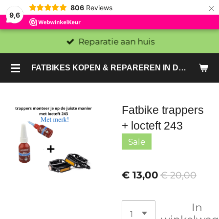
×
806
Reviews
9,6
Reparatie aan huis
FATBIKES KOPEN & REPAREREN IN DEN HAAG EN ZOETERMEER - SACHE BIKES
Fatbike trappers
+ locteft 243
Sale
€ 13,00
€ 20,00
In