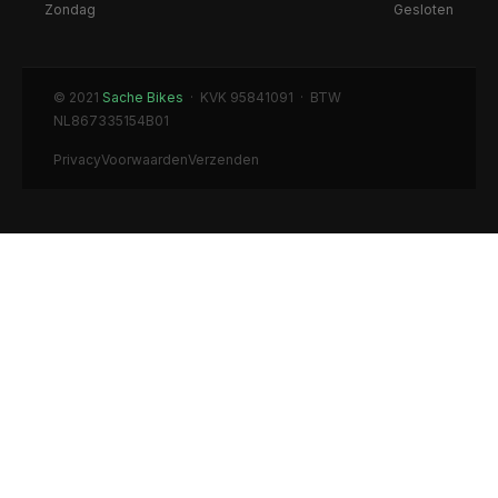
Zondag
Gesloten
© 2021
Sache Bikes
· KVK 95841091 · BTW
NL867335154B01
Privacy
Voorwaarden
Verzenden