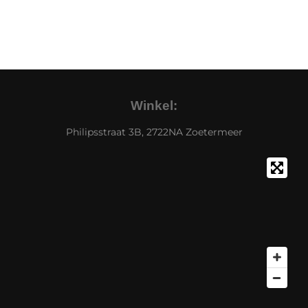
Winkel:
Philipsstraat 3B, 2722NA Zoetermeer