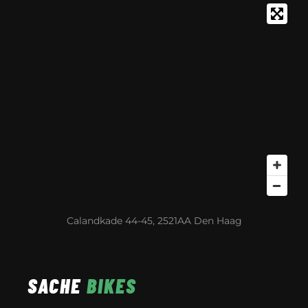
Calandkade 44-45, 2521AA Den Haag
SACHE
BIKES