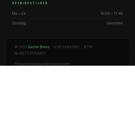
OPENINGSTIJDEN
Ma – Za
10:00 – 17:45
Zondag
Gesloten
© 2021
Sache Bikes
· KVK 95841091 · BTW
NL867335154B01
Privacy
Voorwaarden
Verzenden