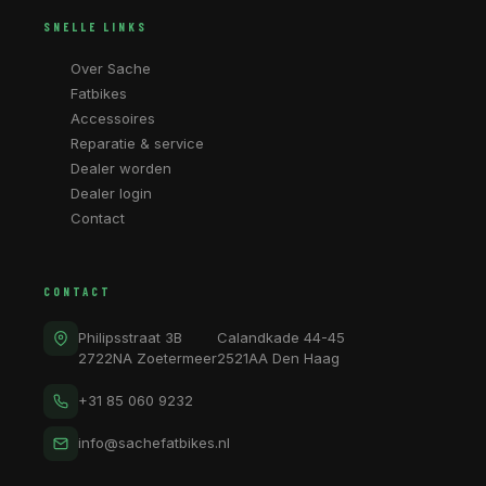
SNELLE LINKS
Over Sache
Fatbikes
Accessoires
Reparatie & service
Dealer worden
Dealer login
Contact
CONTACT
Philipsstraat 3B
Calandkade 44-45
2722NA Zoetermeer
2521AA Den Haag
+31 85 060 9232
info@sachefatbikes.nl