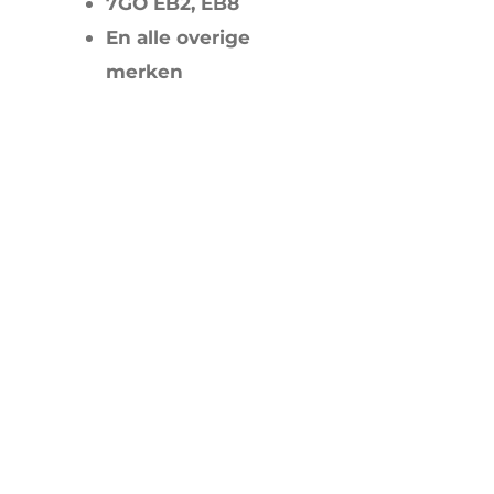
7GO EB2, EB8
En alle overige
merken