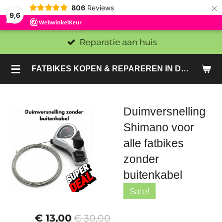
×
806
Reviews
9,6
Reparatie aan huis
FATBIKES KOPEN & REPAREREN IN DEN HAAG EN ZOETERMEER - SACHE BIKES
Duimversnelling
Shimano voor
alle fatbikes
zonder
buitenkabel
Sale!
€ 13,00
€ 30,00