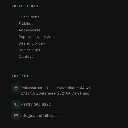
SNELLE LINKS
Over Sache
Fatbikes
Accessoires
Reparatie & service
Dealer worden
Dealer login
Contact
CONTACT
Philipsstraat 3B
Calandkade 44-45
2722NA Zoetermeer
2521AA Den Haag
+31 85 060 9232
info@sachefatbikes.nl