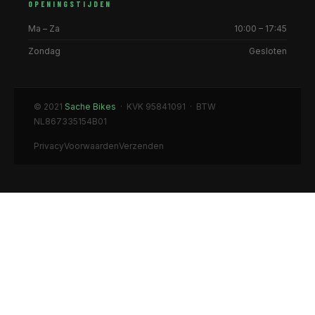
OPENINGSTIJDEN
Ma – Za
10:00 – 17:45
Zondag
Gesloten
© 2021
Sache Bikes
· KVK 95841091 · BTW
NL867335154B01
Privacy
Voorwaarden
Verzenden