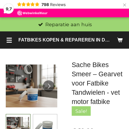
×
798
Reviews
9,7
Reparatie aan huis
FATBIKES KOPEN & REPAREREN IN DEN HAAG EN ZOETERMEER - SACHE BIKES
Sache Bikes
Smeer – Gearvet
voor Fatbike
Tandwielen - vet
motor fatbike
Sale!