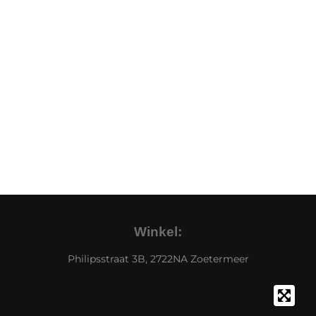
Winkel:
Philipsstraat 3B, 2722NA Zoetermeer