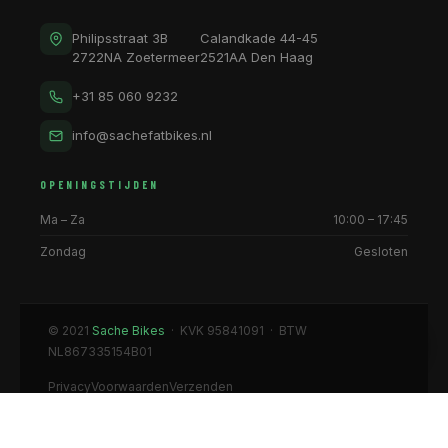
Philipsstraat 3B
Calandkade 44-45
2722NA Zoetermeer
2521AA Den Haag
+31 85 060 9232
info@sachefatbikes.nl
OPENINGSTIJDEN
Ma – Za
10:00 – 17:45
Zondag
Gesloten
© 2021
Sache Bikes
· KVK 95841091 · BTW
NL867335154B01
Privacy
Voorwaarden
Verzenden