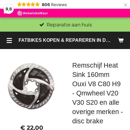
×
806
Reviews
9,6
Reparatie aan huis
FATBIKES KOPEN & REPAREREN IN DEN HAAG EN ZOETERMEER - SACHE BIKES
Remschijf Heat
Sink 160mm
Ouxi V8 C80 H9
- Qmwheel V20
V30 S20 en alle
overige merken -
disc brake
€ 22,00