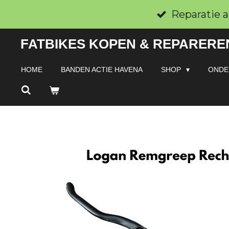
Ga
Reparatie a
direct
FATBIKES KOPEN & REPAREREN
naar
de
HOME
BANDEN ACTIE HAVENA
SHOP
ONDE
hoofdinhoud