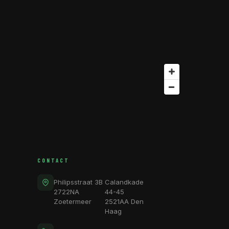
CONTACT
Philipsstraat 3B
Calandkade
2722NA
44-45
Zoetermeer
2521AA Den
Haag