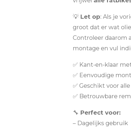
vrijwel
alle fatbik
💡
Let op
: Als je v
groot dat er wat oli
Controleer daarom al
montage en vul indi
✅ Kant-en-klaar met
✅ Eenvoudige mon
✅ Geschikt voor all
✅ Betrouwbare remkr
🔧
Perfect voor:
– Dagelijks gebruik