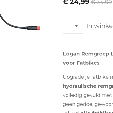
€ 24,99
€ 34,99
In wink
Logan Remgreep L
voor Fatbikes
Upgrade je fatbike
hydraulische remgr
volledig gevuld met 
geen gedoe, gewoon 