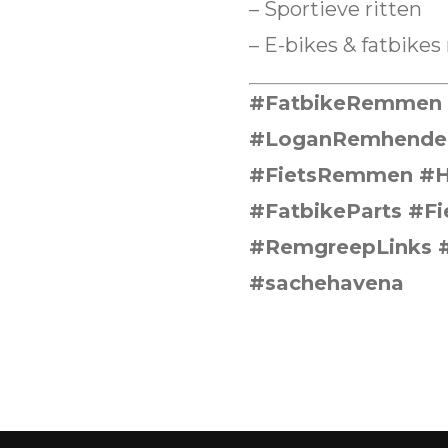
– Sportieve ritten
– E-bikes & fatbike
#FatbikeRemmen 
#LoganRemhendel
#FietsRemmen #H
#FatbikeParts #F
#RemgreepLinks #
#sachehavena