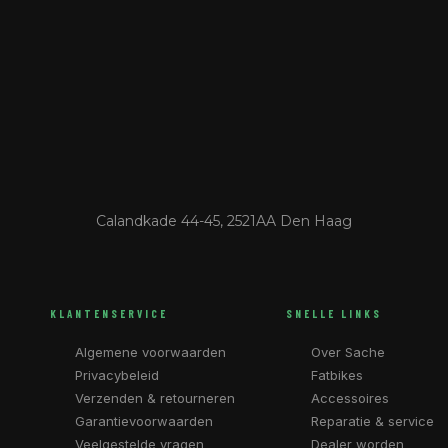
Calandkade 44-45, 2521AA Den Haag
KLANTENSERVICE
SNELLE LINKS
Algemene voorwaarden
Over Sache
Privacybeleid
Fatbikes
Verzenden & retourneren
Accessoires
Garantievoorwaarden
Reparatie & service
Veelgestelde vragen
Dealer worden