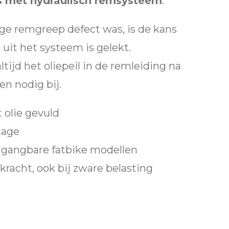
es met hydraulisch remsysteem
.
orige remgreep defect was, is de kans
e uit het systeem is gelekt.
tijd het oliepeil in de remleiding na
en nodig bij.
 olie gevuld
tage
e gangbare fatbike modellen
acht, ook bij zware belasting