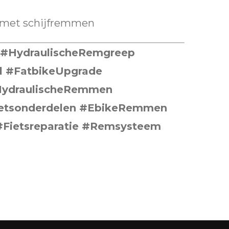
s met schijfremmen
#HydraulischeRemgreep
 #FatbikeUpgrade
ydraulischeRemmen
ietsonderdelen #EbikeRemmen
Fietsreparatie #Remsysteem