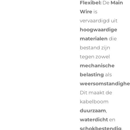
Flexibel:
De
Main
Wire
is
vervaardigd uit
hoogwaardige
materialen
die
bestand zijn
tegen zowel
mechanische
belasting
als
weersomstandigh
Dit maakt de
kabelboom
duurzaam
,
waterdicht
en
schokbestendig
,