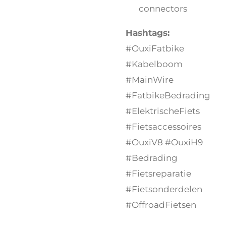
connectors
Hashtags:
#OuxiFatbike
#Kabelboom
#MainWire
#FatbikeBedrading
#ElektrischeFiets
#Fietsaccessoires
#OuxiV8 #OuxiH9
#Bedrading
#Fietsreparatie
#Fietsonderdelen
#OffroadFietsen