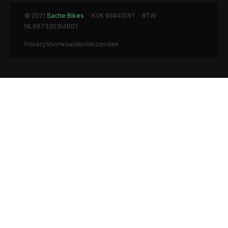
© 2021
Sache Bikes
· KVK 95841091 · BTW
NL867335154B01
Privacy
Voorwaarden
Verzenden