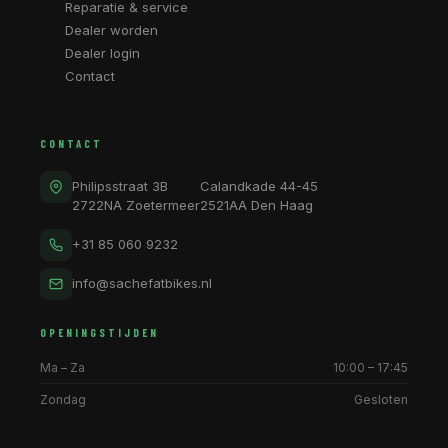
Reparatie & service
Dealer worden
Dealer login
Contact
CONTACT
Philipsstraat 3B
Calandkade 44-45
2722NA Zoetermeer
2521AA Den Haag
+31 85 060 9232
info@sachefatbikes.nl
OPENINGSTIJDEN
Ma – Za
10:00 – 17:45
Zondag
Gesloten