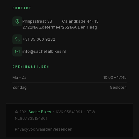
CONTACT
Philipsstraat 3B
Calandkade 44-45
2722NA Zoetermeer
2521AA Den Haag
+31 85 060 9232
info@sachefatbikes.nl
OPENINGSTIJDEN
Ma – Za
10:00 – 17:45
Zondag
Gesloten
© 2021
Sache Bikes
· KVK 95841091 · BTW
NL867335154B01
Privacy
Voorwaarden
Verzenden