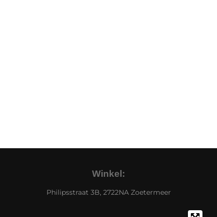
Winkel:
Philipsstraat 3B, 2722NA Zoetermeer