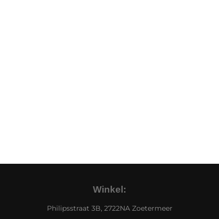
Winkel:
Philipsstraat 3B, 2722NA Zoetermeer