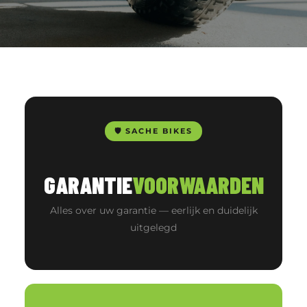
🛡️ SACHE BIKES
GARANTIE
VOORWAARDEN
Alles over uw garantie — eerlijk en duidelijk
uitgelegd