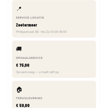
📍
SERVICE LOCATIE
Zoetermeer
Philipsstraat 3B · Ma-Za 10:00-18:00
🚚
OPHAALSERVICE
€ 75,00
Op aanvraag — u haalt zelf op
🏠
TERUGLEVERING
€ 50,00