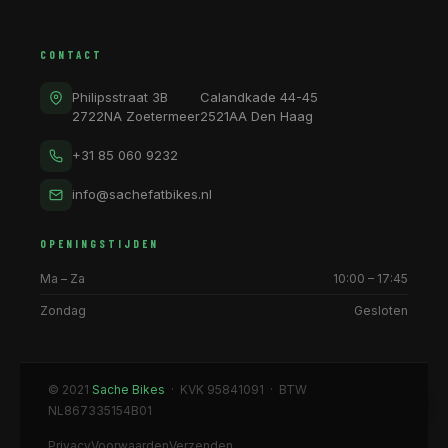
CONTACT
Philipsstraat 3B
Calandkade 44-45
2722NA Zoetermeer
2521AA Den Haag
+31 85 060 9232
info@sachefatbikes.nl
OPENINGSTIJDEN
Ma – Za
10:00 – 17:45
Zondag
Gesloten
© 2021
Sache Bikes
· KVK 95841091 · BTW
NL867335154B01
Privacy
Voorwaarden
Verzenden