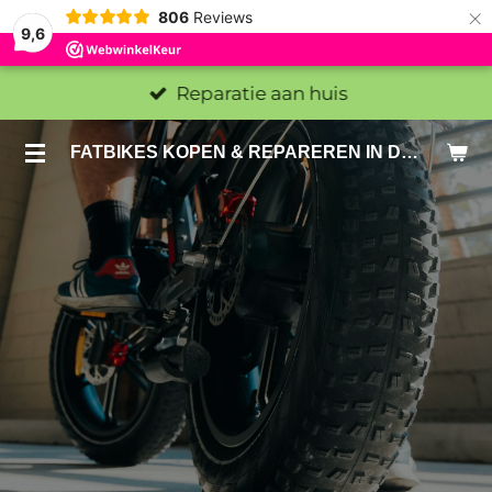
×
806
Reviews
9,6
Reparatie aan huis
FATBIKES KOPEN & REPAREREN IN DEN HAAG EN ZOETERMEER - SACHE BIKES