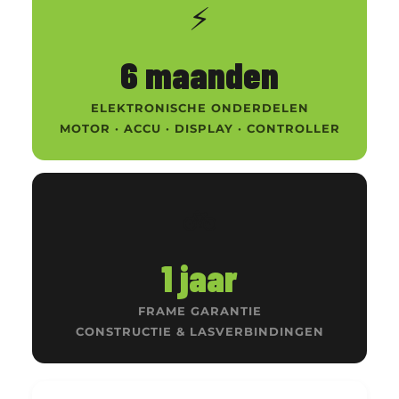
⚡
6 maanden
ELEKTRONISCHE ONDERDELEN
MOTOR · ACCU · DISPLAY · CONTROLLER
🚲
1 jaar
FRAME GARANTIE
CONSTRUCTIE & LASVERBINDINGEN