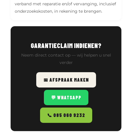
verband met reparatie en/of vervanging, inclusief
onderzoekskosten, in rekening te brengen.
GARANTIECLAIM INDIENEN?
Neem direct contact op — wij helpen u snel
verder
📅 AFSPRAAK MAKEN
💬 WHATSAPP
📞 085 060 9232