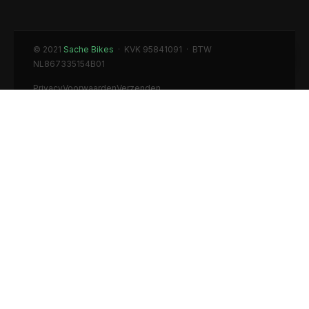
© 2021
Sache Bikes
· KVK 95841091 · BTW
NL867335154B01
Privacy
Voorwaarden
Verzenden