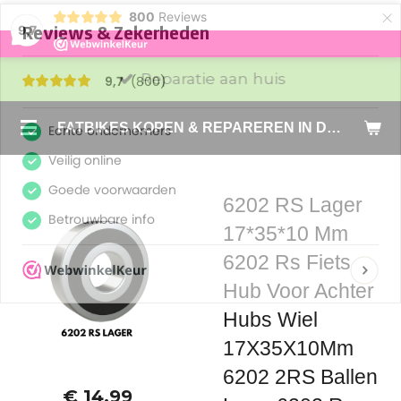
×
800
Reviews
9,7
Reparatie aan huis
FATBIKES KOPEN & REPAREREN IN DEN HAAG EN ZOETERMEER - SACHE BIKES
6202 RS Lager
17*35*10 Mm
6202 Rs Fiets
Hub Voor Achter
Hubs Wiel
17X35X10Mm
6202 2RS Ballen
€ 14,99