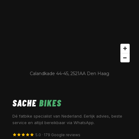
Calandkade 44-45, 2521AA Den Haag
SACHE
BIKES
Dé fatbike specialist van Nederland. Eerlijk advies, beste
service en altijd bereikbaar via WhatsApp.
5.0 · 179 Google reviews