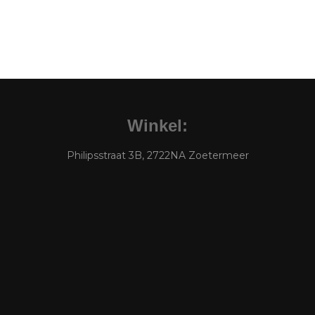
Winkel:
Philipsstraat 3B, 2722NA Zoetermeer