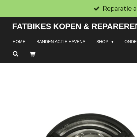
Ga
Reparatie a
direct
FATBIKES KOPEN & REPAREREN
naar
de
HOME
BANDEN ACTIE HAVENA
SHOP
ONDE
hoofdinhoud