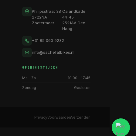
Philipsstraat 3B
Calandkade
2722NA
44-45
Zoetermeer
2521AA Den
Haag
+31 85 060 9232
info@sachefatbikes.nl
OPENINGSTIJDEN
Ma – Za
10:00 – 17:45
Zondag
Gesloten
Privacy
Voorwaarden
Verzenden