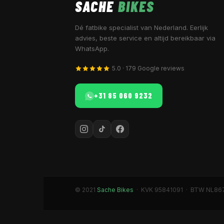
SACHE
BIKES
Dé fatbike specialist van Nederland. Eerlijk
advies, beste service en altijd bereikbaar via
WhatsApp.
5.0 · 179 Google reviews
+31 85 060 9232
© 2021
Sache Bikes
· KVK 95841091 · BTW NL86