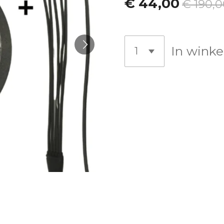
€ 44,00
€ 190,0
In wink