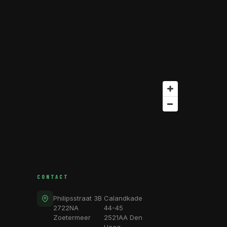
CONTACT
Philipsstraat 3B
Calandkade
2722NA
44-45
Zoetermeer
2521AA Den