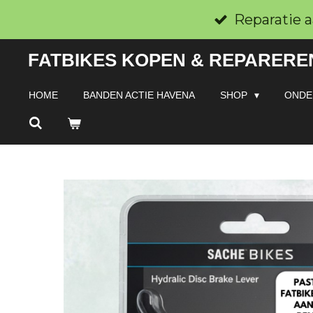
Ga
Reparatie a
direct
FATBIKES KOPEN & REPAREREN
naar
de
HOME
BANDEN ACTIE HAVENA
SHOP
ONDE
hoofdinhoud