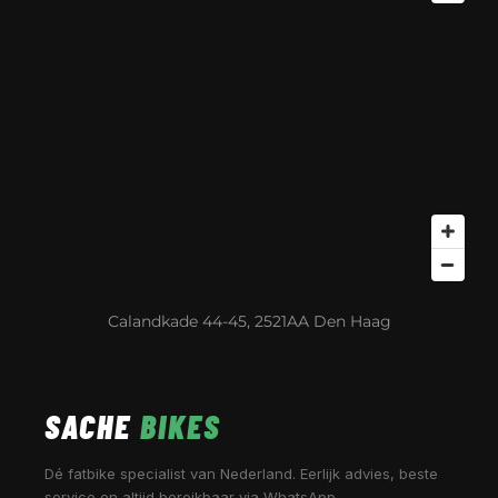
Calandkade 44-45, 2521AA Den Haag
SACHE
BIKES
Dé fatbike specialist van Nederland. Eerlijk advies, beste
service en altijd bereikbaar via WhatsApp.