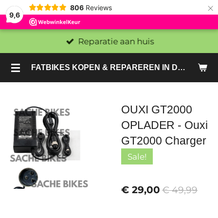
×
806
Reviews
9,6
Reparatie aan huis
FATBIKES KOPEN & REPAREREN IN DEN HAAG EN ZOETERMEER - SACHE BIKES
OUXI GT2000
OPLADER - Ouxi
GT2000 Charger
Sale!
€ 29,00
€ 49,99