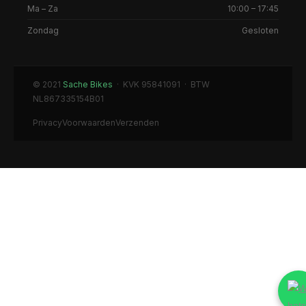
Ma – Za
10:00 – 17:45
Zondag
Gesloten
© 2021
Sache Bikes
· KVK 95841091 · BTW
NL867335154B01
Privacy
Voorwaarden
Verzenden