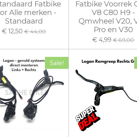
standaard Fatbike
Fatbike Voorrek 
or Alle merken -
V8 C80 H9 -
Standaard
Qmwheel V20, 
Pro en V30
€ 12,50
€ 44,00
€ 4,99
€ 69,00
Sale!