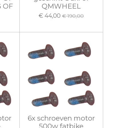
 OF
QMWHEEL
€ 44,00
€ 190,00
otor
6x schroeven motor
e
500w fatbike