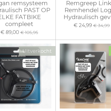
gan remsysteem
Remgreep Link
raulisch PAST OP
Remhendel Lo
ELKE FATBIKE
Hydraulisch gev
compleet
€ 24,99
€ 34,99
€ 89,00
€ 105,95
Uitverkocht