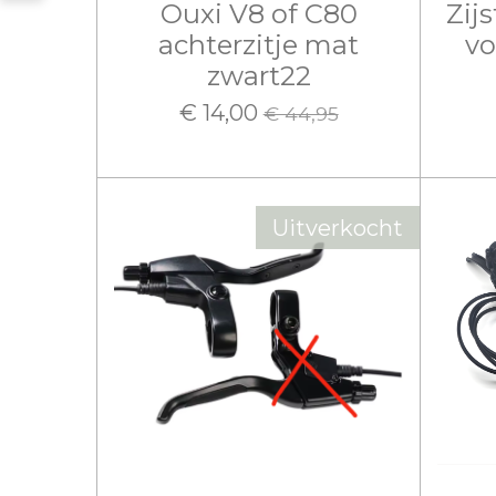
Ouxi V8 of C80
Zij
achterzitje mat
vo
zwart22
€ 14,00
€ 44,95
Uitverkocht