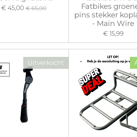
Fatbikes groen
€ 45,00
€ 65,00
pins stekker kop
- Main Wire
€ 15,99
Uitverkocht