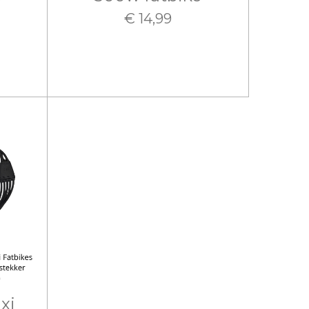
€ 14,99
xi