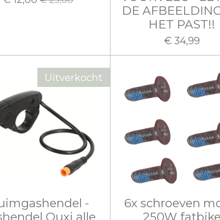
DE AFBEELDING
HET PAST!!
€ 34,99
Uitverkocht
uimgashendel -
6x schroeven m
hendel Ouxi alle
250W fatbik