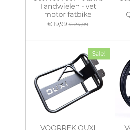
Tandwielen - vet
motor fatbike
€ 19,99
€ 24,99
Sale!
VOORREK OUXI
V