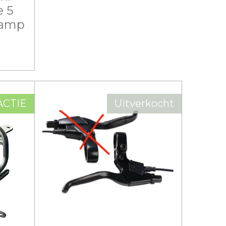
e 5
lamp
ACTIE
Uitverkocht