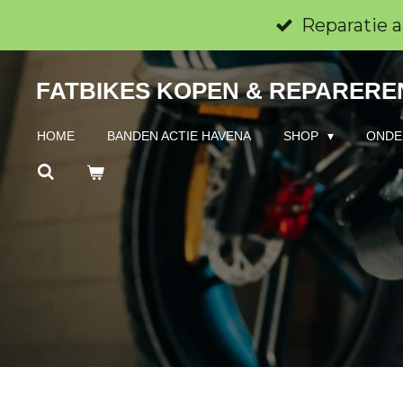
Ga
Reparatie a
direct
FATBIKES KOPEN & REPAREREN
naar
de
HOME
BANDEN ACTIE HAVENA
SHOP
ONDE
hoofdinhoud