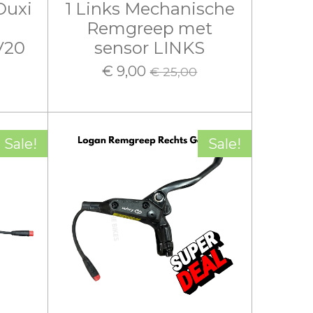
Ouxi
1 Links Mechanische
Remgreep met
V20
sensor LINKS
€ 9,00
€ 25,00
Sale!
Sale!