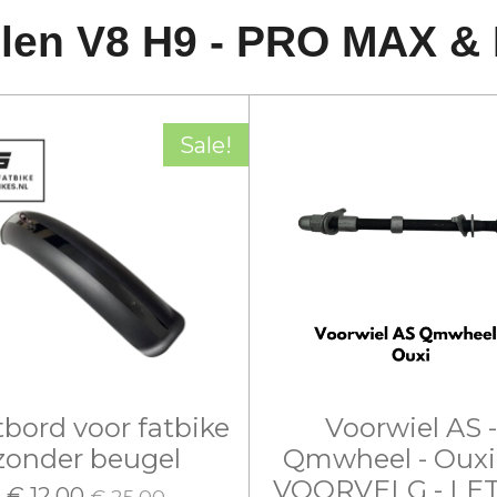
len V8 H9 - PRO MAX & 
Sale!
bord voor fatbike
Voorwiel AS -
zonder beugel
Qmwheel - Ouxi
VOORVELG - LE
€ 12,00
€ 25,00