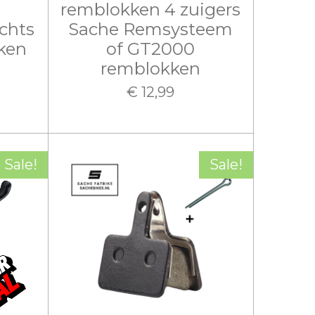
remblokken 4 zuigers
chts
Sache Remsysteem
rken
of GT2000
remblokken
€ 12,99
Sale!
Sale!