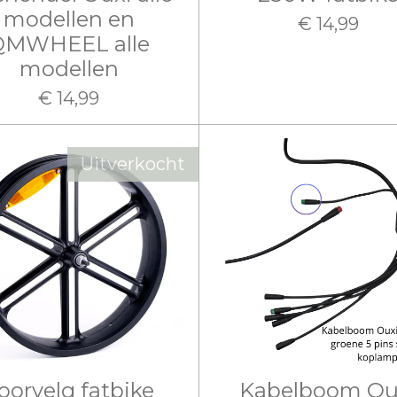
modellen en
€ 14,99
QMWHEEL alle
modellen
€ 14,99
Uitverkocht
oorvelg fatbike
Kabelboom Ou