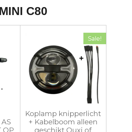
MINI C80
Sale!
Koplamp knipperlicht
 AS
+ Kabelboom alleen
T OP
geschikt Ouxi of