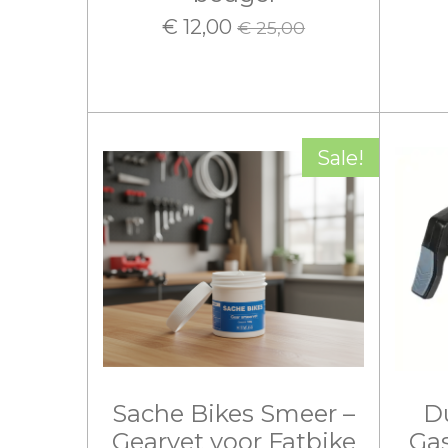
€ 12,00
€ 25,00
Sale!
Sache Bikes Smeer –
D
Gearvet voor Fatbike
Gas