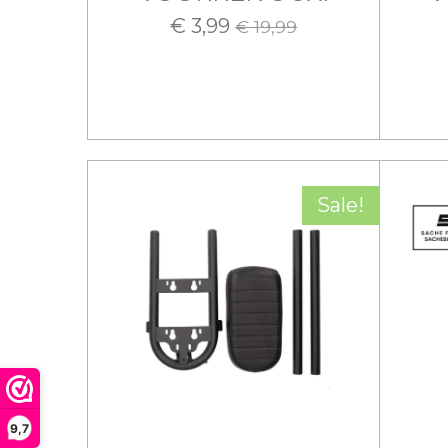
€ 3,99
€ 19,99
Sale!
9,7