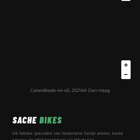
Calandkade 44-45, 2521AA Den Haag
SACHE
BIKES
Dé fatbike specialist van Nederland. Eerlijk advies, beste
service en altijd bereikbaar via WhatsApp.