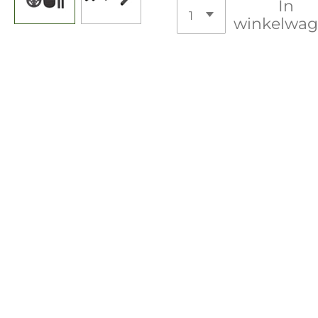
In
winkelwa