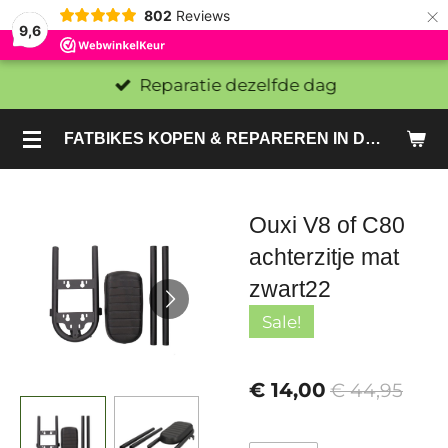
×
802
Reviews
9,6
Reparatie dezelfde dag
FATBIKES KOPEN & REPAREREN IN DEN HAAG EN ZOETERMEER - SACHE BIKES
Ouxi V8 of C80
achterzitje mat
zwart22
Sale!
€ 14,00
€ 44,95