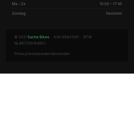
Ma – Za
10:00 – 17:45
Zondag
Gesloten
© 2021
Sache Bikes
· KVK 95841091 · BTW
NL867335154B01
Privacy
Voorwaarden
Verzenden