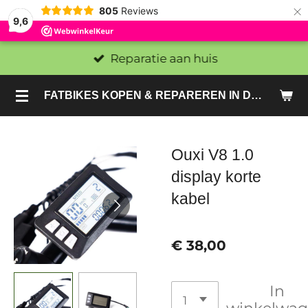
×
805
Reviews
9,6
Reparatie aan huis
FATBIKES KOPEN & REPAREREN IN DEN HAAG EN ZOETERMEER - SACHE BIKES
Ouxi V8 1.0
display korte
kabel
€ 38,00
In