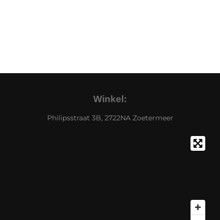
Winkel:
Philipsstraat 3B, 2722NA Zoetermeer