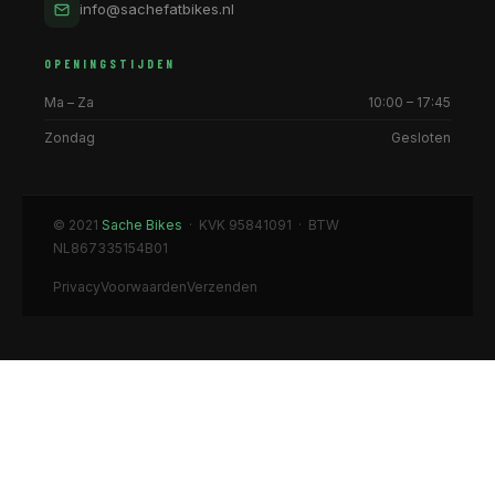
info@sachefatbikes.nl
OPENINGSTIJDEN
Ma – Za
10:00 – 17:45
Zondag
Gesloten
© 2021
Sache Bikes
· KVK 95841091 · BTW
NL867335154B01
Privacy
Voorwaarden
Verzenden