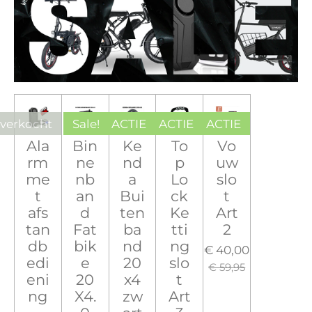
tverkocht
Sale!
ACTIE
ACTIE
ACTIE
Ala
Bin
Ke
To
Vo
rm
ne
nd
p
uw
me
nb
a
Lo
slo
t
an
Bui
ck
t
afs
d
ten
Ke
Art
tan
Fat
ba
tti
2
db
bik
nd
ng
€ 40,00
edi
e
20
slo
€ 59,95
eni
20
x4
t
ng
X4.
zw
Art