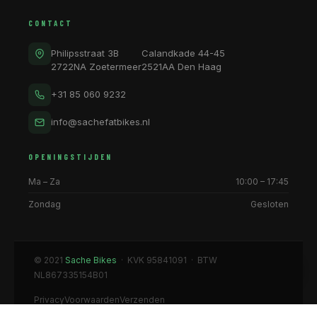
CONTACT
Philipsstraat 3B
Calandkade 44-45
2722NA Zoetermeer
2521AA Den Haag
+31 85 060 9232
info@sachefatbikes.nl
OPENINGSTIJDEN
Ma – Za
10:00 – 17:45
Zondag
Gesloten
© 2021
Sache Bikes
· KVK 95841091 · BTW
NL867335154B01
Privacy
Voorwaarden
Verzenden