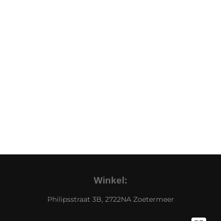
Winkel:
Philipsstraat 3B, 2722NA Zoetermeer