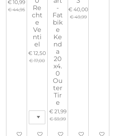
0
art
3
€ 10,99
Re
-
€ 40,00
€ 44,95
cht
Fat
€ 49,99
e
bik
Ve
e
nti
Ke
el
nd
a
€ 12,50
20
€ 17,00
x4.
0
Ou
ter
Tir
e
€ 21,99
€ 59,99
Houd mij op de hoogte
In winkelwagen
In winkelwagen
In winkelwagen
In winkelwagen