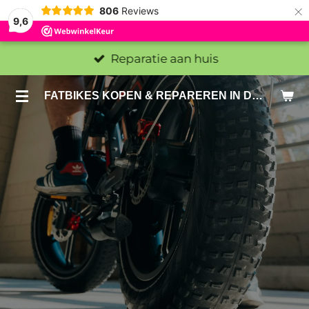
×
806
Reviews
9,6
Reparatie aan huis
FATBIKES KOPEN & REPAREREN IN DEN HAAG EN ZOETERMEER - SACHE BIKES