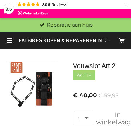
×
806
Reviews
9,6
Reparatie aan huis
FATBIKES KOPEN & REPAREREN IN DEN HAAG EN ZOETERMEER - SACHE BIKES
Vouwslot Art 2
ACTIE
€ 40,00
€ 59,95
In
winkelwa