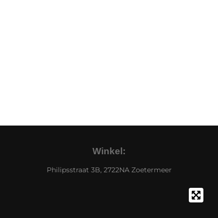
Winkel:
Philipsstraat 3B, 2722NA Zoetermeer