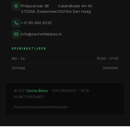
Philipsstraat 3B
Calandkade 44-45
2722NA Zoetermeer
2521AA Den Haag
+31 85 060 9232
info@sachefatbikes.nl
OPENINGSTIJDEN
Ma – Za
10:00 – 17:45
Zondag
Gesloten
© 2021
Sache Bikes
· KVK 95841091 · BTW
NL867335154B01
Privacy
Voorwaarden
Verzenden