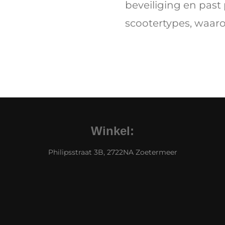
beveiliging en past 
scootertypes, waar
Winkel:
Philipsstraat 3B, 2722NA Zoetermeer