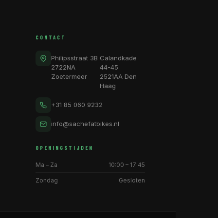
CONTACT
Philipsstraat 3B
Calandkade
2722NA
44-45
Zoetermeer
2521AA Den
Haag
+31 85 060 9232
info@sachefatbikes.nl
OPENINGSTIJDEN
Ma – Za
10:00 – 17:45
Zondag
Gesloten