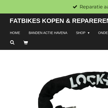
Ga
Reparatie a
direct
FATBIKES KOPEN & REPAREREN
naar
de
HOME
BANDEN ACTIE HAVENA
SHOP
ONDE
hoofdinhoud