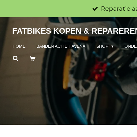
Ga
Reparatie a
direct
FATBIKES KOPEN & REPAREREN
naar
de
HOME
BANDEN ACTIE HAVENA
SHOP
ONDE
hoofdinhoud