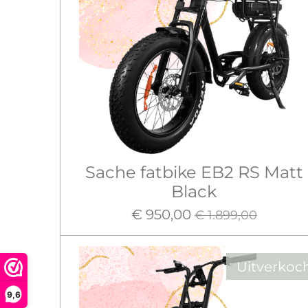
Sache fatbike EB2 RS Matt
Black
€ 950,00
€ 1.899,00
Uitverkoc
9,6