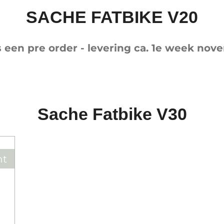
SACHE FATBIKE V20
s een pre order - levering ca. 1e week no
Sache Fatbike V30
ht