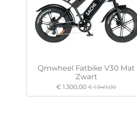
Qmwheel Fatbike V30 Mat
Zwart
€ 1.300,00
€ 1.949,00