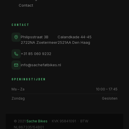
Contact
CONTACT
Philipsstraat 3B
Calandkade 44-45
2722NA Zoetermeer
2521AA Den Haag
+31 85 060 9232
info@sachefatbikes.nl
OPENINGSTIJDEN
Ma – Za
10:00 – 17:45
Zondag
Gesloten
© 2021
Sache Bikes
· KVK 95841091 · BTW
NL867335154B01