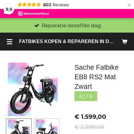
×
802
Reviews
9,6
Reparatie dezelfde dag
FATBIKES KOPEN & REPAREREN IN DEN HAAG EN ZOETERMEER - SACHE BIKES
Sache Fatbike
EB8 RS2 Mat
Zwart
ACTIE
€ 1.599,00
€ 2.399,00