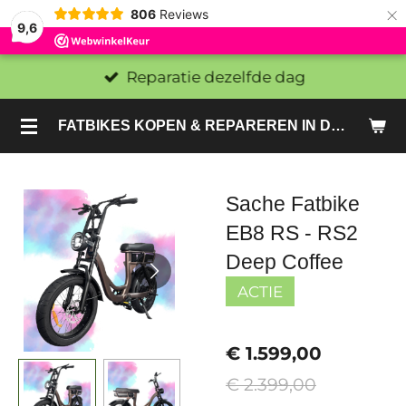
×
806
Reviews
9,6
Reparatie dezelfde dag
FATBIKES KOPEN & REPAREREN IN DEN HAAG EN ZOETERMEER - SACHE BIKES
Sache Fatbike
EB8 RS - RS2
Deep Coffee
ACTIE
€ 1.599,00
€ 2.399,00