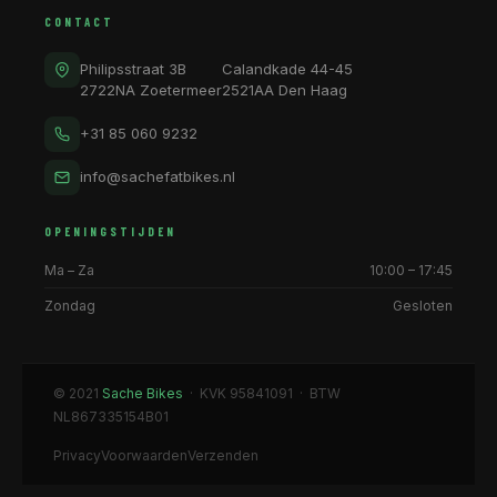
CONTACT
Philipsstraat 3B
Calandkade 44-45
2722NA Zoetermeer
2521AA Den Haag
+31 85 060 9232
info@sachefatbikes.nl
OPENINGSTIJDEN
Ma – Za
10:00 – 17:45
Zondag
Gesloten
© 2021
Sache Bikes
· KVK 95841091 · BTW
NL867335154B01
Privacy
Voorwaarden
Verzenden