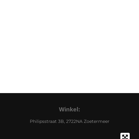
Winkel:
Philipsstraat 3B, 2722NA Zoetermeer