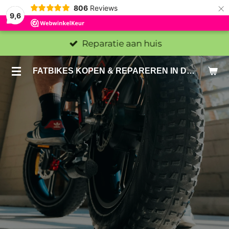
×
806
Reviews
9,6
Reparatie aan huis
FATBIKES KOPEN & REPAREREN IN DEN HAAG EN ZOETERMEER - SACHE BIKES