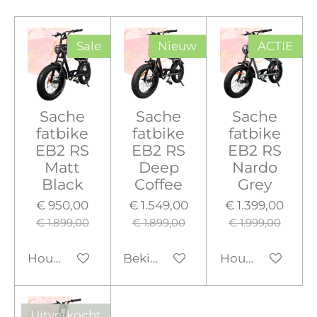
Sale
Nieuw
ACTIE
Sache
Sache
Sache
fatbike
fatbike
fatbike
EB2 RS
EB2 RS
EB2 RS
Matt
Deep
Nardo
Black
Coffee
Grey
€ 950,00
€ 1.549,00
€ 1.399,00
€ 1.899,00
€ 1.899,00
€ 1.999,00
Houd mij op de hoogte
Bekijk details
Houd mij op de
Uitverkocht