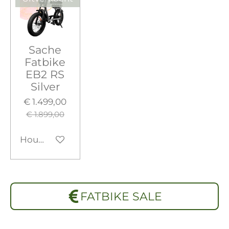
Sache
Fatbike
EB2 RS
Silver
€ 1.499,00
€ 1.899,00
Houd mij op de hoogte
FATBIKE SALE