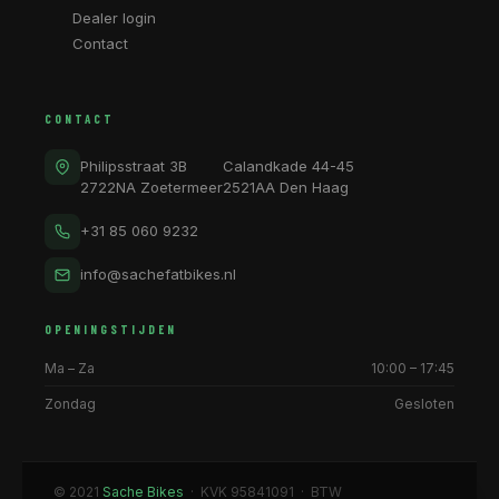
Dealer login
Contact
CONTACT
Philipsstraat 3B
Calandkade 44-45
2722NA Zoetermeer
2521AA Den Haag
+31 85 060 9232
info@sachefatbikes.nl
OPENINGSTIJDEN
Ma – Za
10:00 – 17:45
Zondag
Gesloten
© 2021
Sache Bikes
· KVK 95841091 · BTW