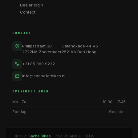
Dealer login
Contact
CONTACT
Philipsstraat 3B
Calandkade 44-45
2722NA Zoetermeer
2521AA Den Haag
+31 85 060 9232
info@sachefatbikes.nl
OPENINGSTIJDEN
Ma – Za
10:00 – 17:45
Zondag
Gesloten
© 2021
Sache Bikes
· KVK 95841091 · BTW