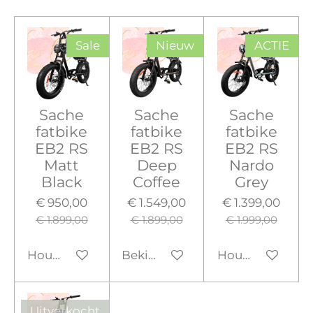
Sale
Nieuw
ACTIE
Sache
Sache
Sache
fatbike
fatbike
fatbike
EB2 RS
EB2 RS
EB2 RS
Matt
Deep
Nardo
Black
Coffee
Grey
€ 950,00
€ 1.549,00
€ 1.399,00
€ 1.899,00
€ 1.899,00
€ 1.999,00
Houd mij op de hoogte
Bekijk details
Houd mij op de
Uitverkocht