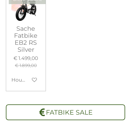
Sache
Fatbike
EB2 RS
Silver
€ 1.499,00
€ 1.899,00
Houd mij op de hoogte
FATBIKE SALE