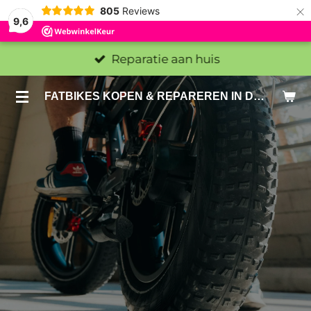
×
805
Reviews
9,6
Reparatie aan huis
FATBIKES KOPEN & REPAREREN IN DEN HAAG EN ZOETERMEER - SACHE BIKES