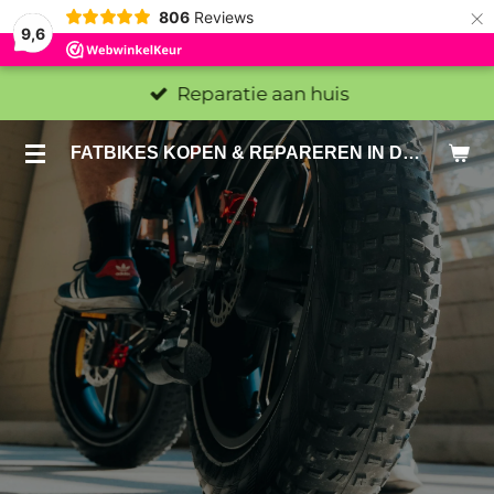
×
806
Reviews
9,6
Reparatie aan huis
FATBIKES KOPEN & REPAREREN IN DEN HAAG EN ZOETERMEER - SACHE BIKES