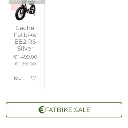
Sache
Fatbike
EB2 RS
Silver
€ 1.499,00
€ 1.899,00
Houd mij op de hoogte
FATBIKE SALE