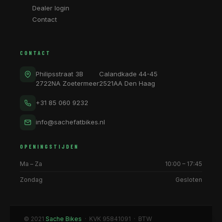
Dealer login
Contact
CONTACT
Philipsstraat 3B
Calandkade 44-45
2722NA Zoetermeer
2521AA Den Haag
+31 85 060 9232
info@sachefatbikes.nl
OPENINGSTIJDEN
Ma – Za
10:00 – 17:45
Zondag
Gesloten
© 2021
Sache Bikes
· KVK 95841091 · BTW