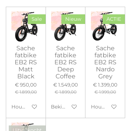
Sale
Nieuw
ACTIE
Sache
Sache
Sache
fatbike
fatbike
fatbike
EB2 RS
EB2 RS
EB2 RS
Matt
Deep
Nardo
Black
Coffee
Grey
€ 950,00
€ 1.549,00
€ 1.399,00
€ 1.899,00
€ 1.899,00
€ 1.999,00
Houd mij op de hoogte
Bekijk details
Houd mij op de
Uitverkocht