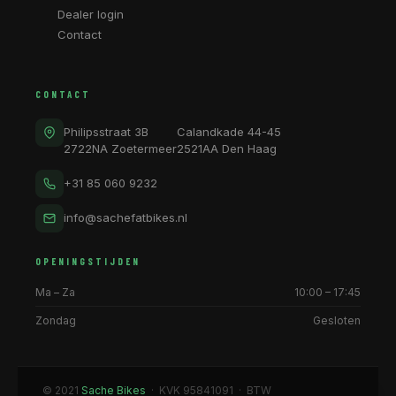
Dealer login
Contact
CONTACT
Philipsstraat 3B
Calandkade 44-45
2722NA Zoetermeer
2521AA Den Haag
+31 85 060 9232
info@sachefatbikes.nl
OPENINGSTIJDEN
Ma – Za
10:00 – 17:45
Zondag
Gesloten
© 2021
Sache Bikes
· KVK 95841091 · BTW