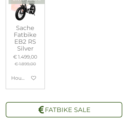
Sache
Fatbike
EB2 RS
Silver
€ 1.499,00
€ 1.899,00
Houd mij op de hoogte
FATBIKE SALE