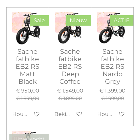
Sale
Nieuw
ACTIE
Sache
Sache
Sache
fatbike
fatbike
fatbike
EB2 RS
EB2 RS
EB2 RS
Matt
Deep
Nardo
Black
Coffee
Grey
€ 950,00
€ 1.549,00
€ 1.399,00
€ 1.899,00
€ 1.899,00
€ 1.999,00
Houd mij op de hoogte
Bekijk details
Houd mij op de
Uitverkocht