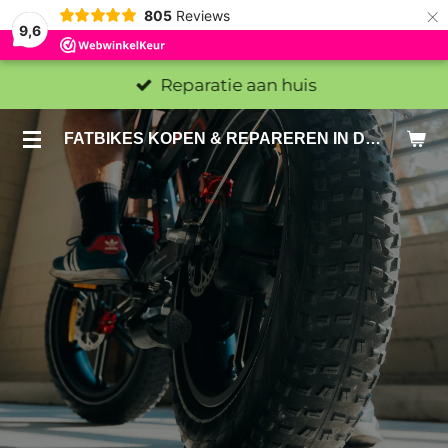
×
805
Reviews
9,6
Reparatie aan huis
FATBIKES KOPEN & REPAREREN IN DEN HAAG EN ZOETERMEER - SACHE BIKES