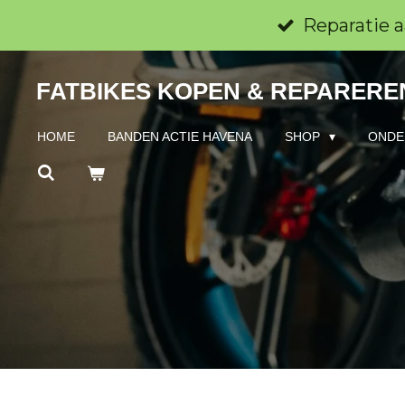
Ga
Reparatie a
direct
FATBIKES KOPEN & REPAREREN
naar
de
HOME
BANDEN ACTIE HAVENA
SHOP
ONDE
hoofdinhoud