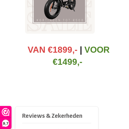
VAN
€1899,-
|
VOOR
€1499,-
9,7