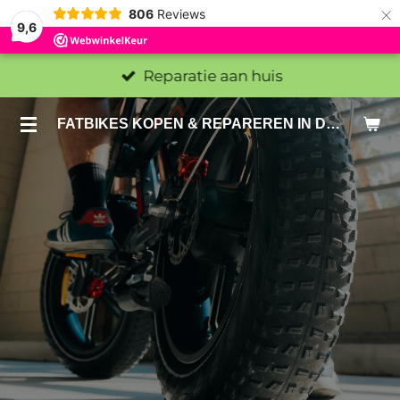
×
806
Reviews
9,6
Reparatie aan huis
FATBIKES KOPEN & REPAREREN IN DEN HAAG EN ZOETERMEER - SACHE BIKES