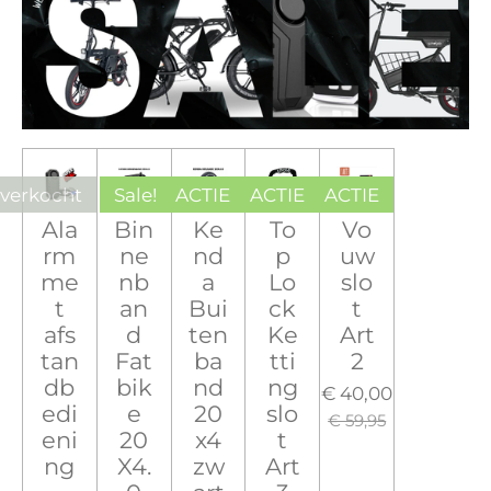
tverkocht
Sale!
ACTIE
ACTIE
ACTIE
Ala
Bin
Ke
To
Vo
rm
ne
nd
p
uw
me
nb
a
Lo
slo
t
an
Bui
ck
t
afs
d
ten
Ke
Art
tan
Fat
ba
tti
2
db
bik
nd
ng
€ 40,00
edi
e
20
slo
€ 59,95
eni
20
x4
t
ng
X4.
zw
Art