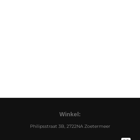
Winkel:
Philipsstraat 3B, 2722NA Zoetermeer