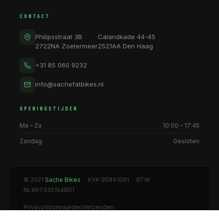
CONTACT
Philipsstraat 3B
Calandkade 44-45
2722NA Zoetermeer
2521AA Den Haag
+31 85 060 9232
info@sachefatbikes.nl
OPENINGSTIJDEN
Ma – Za
10:00 – 17:45
Zondag
Gesloten
© 2021
Sache Bikes
· KVK 95841091 · BTW
NL867335154B01
Privacy
Voorwaarden
Verzenden