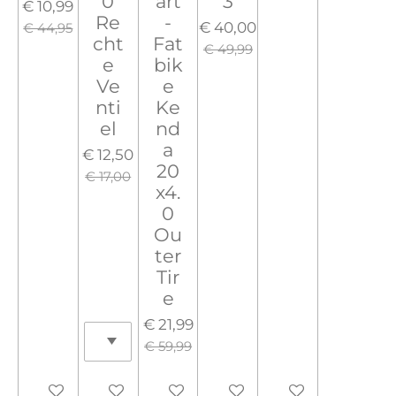
0
art
3
€ 10,99
Re
-
€ 40,00
€ 44,95
cht
Fat
€ 49,99
e
bik
Ve
e
nti
Ke
el
nd
a
€ 12,50
20
€ 17,00
x4.
0
Ou
ter
Tir
e
€ 21,99
€ 59,99
Houd mij op de hoogte
In winkelwagen
In winkelwagen
In winkelwagen
In winkelwagen