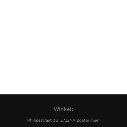
Winkel:
Philipsstraat 3B, 2722NA Zoetermeer