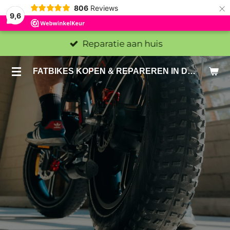
×
806
Reviews
9,6
Reparatie aan huis
FATBIKES KOPEN & REPAREREN IN DEN HAAG EN ZOETERMEER - SACHE BIKES