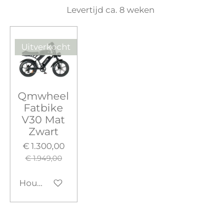
Levertijd ca. 8 weken
Uitverkocht
Qmwheel
Fatbike
V30 Mat
Zwart
€ 1.300,00
€ 1.949,00
Houd mij op de hoogte