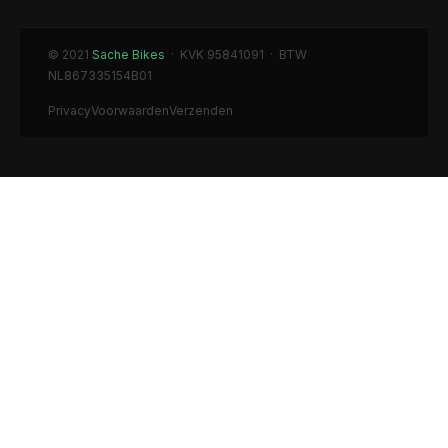
© 2021
Sache Bikes
· KVK 95841091 · BTW
NL867335154B01
Privacy
Voorwaarden
Verzenden