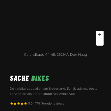
Calandkade 44-45, 2521AA Den Haag
SACHE
BIKES
Dé fatbike specialist van Nederland. Eerlijk advies, beste
service en altijd bereikbaar via WhatsApp.
5.0 · 179 Google reviews