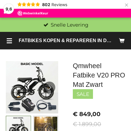
×
802
Reviews
9,6
Snelle Levering
FATBIKES KOPEN & REPAREREN IN DEN HAAG EN ZOETERMEER - SACHE BIKES
Qmwheel
Fatbike V20 PRO
Mat Zwart
SALE
€ 849,00
€ 1.899,00