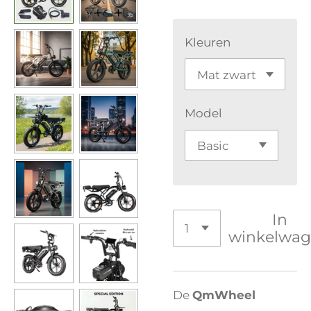
Kleuren
Model
In
winkelwa
De
QmWheel