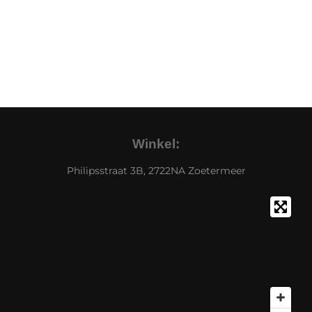
Winkel:
Philipsstraat 3B, 2722NA Zoetermeer