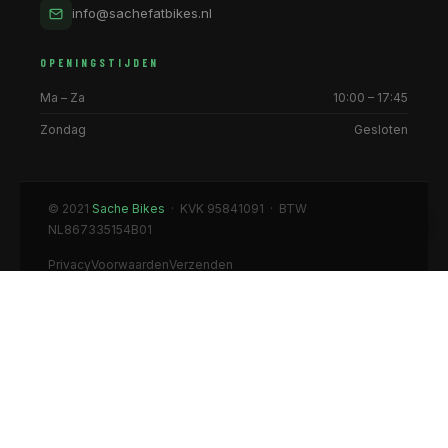
info@sachefatbikes.nl
OPENINGSTIJDEN
Ma – Za
10:00 – 17:45
Zondag
Gesloten
© 2021
Sache Bikes
· KVK 95841091 · BTW
NL867335154B01
Privacy
Voorwaarden
Verzenden