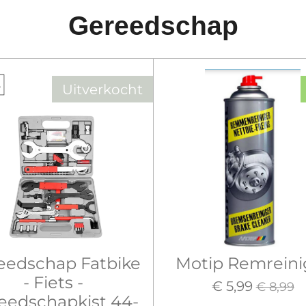
Gereedschap
Uitverkocht
eedschap Fatbike
Motip Remreini
- Fiets -
€ 5,99
€ 8,99
eedschapkist 44-