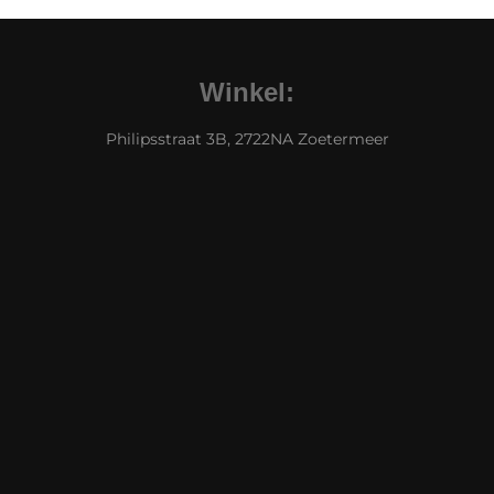
Winkel:
Philipsstraat 3B, 2722NA Zoetermeer