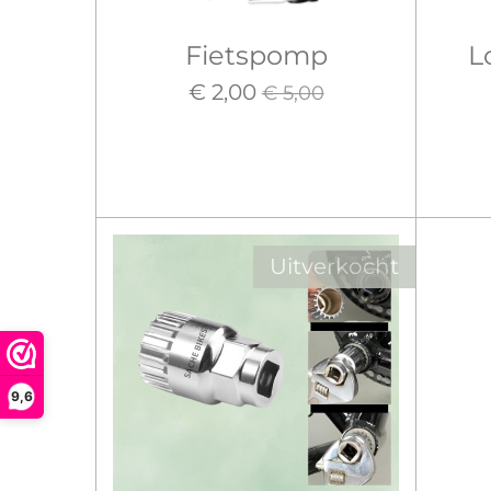
Fietspomp
L
€ 2,00
€ 5,00
Uitverkocht
9,6