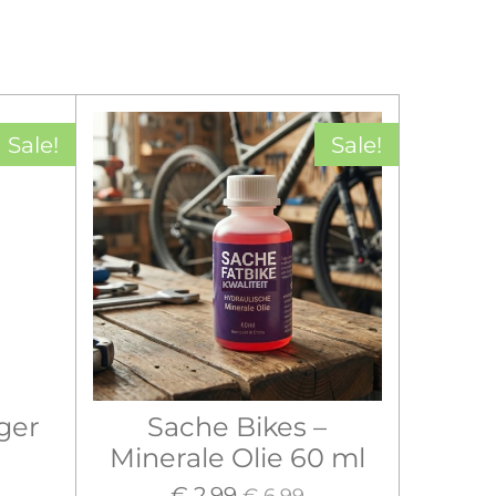
Sale!
Sale!
ger
Sache Bikes –
Minerale Olie 60 ml
€ 2,99
€ 6,99