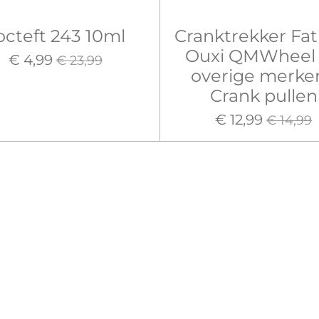
octeft 243 10ml
Cranktrekker Fat
Ouxi QMWheel
€ 4,99
€ 23,99
overige merken
Crank pullen
€ 12,99
€ 14,99