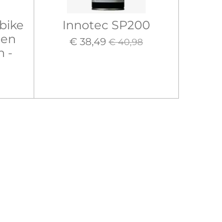
bike
Innotec SP200
 en
€ 38,49
€ 40,98
 -