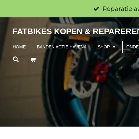
Ga
Reparatie a
direct
FATBIKES KOPEN & REPAREREN
naar
de
HOME
BANDEN ACTIE HAVENA
SHOP
ONDE
hoofdinhoud