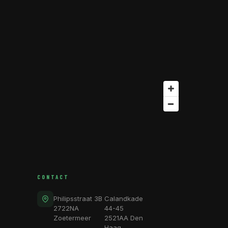
CONTACT
Philipsstraat 3B
Calandkade
2722NA
44-45
Zoetermeer
2521AA Den
Haag