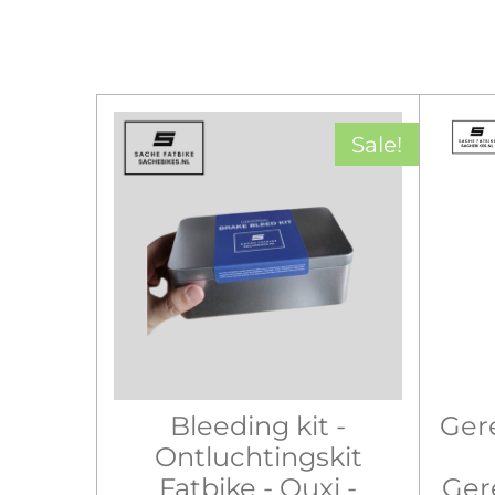
Sale!
Bleeding kit -
Ger
Ontluchtingskit
Fatbike - Ouxi -
Ger