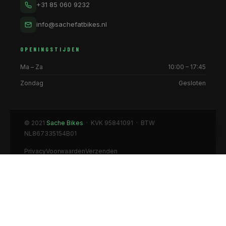
+31 85 060 9232
info@sachefatbikes.nl
OPENINGSTIJDEN
Ma – Za
10:00 – 17:45
Zondag
Gesloten
© 2021
Sache Bikes
· KVK 95841091 · BTW
NL867335154B01
Privacy
Voorwaarden
Verzenden