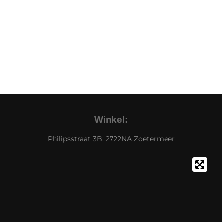
Winkel:
Philipsstraat 3B, 2722NA Zoetermeer