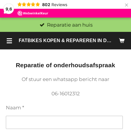
×
802
Reviews
9,6
Reparatie aan huis
FATBIKES KOPEN & REPAREREN IN DEN HAAG EN ZOETERMEER - SACHE BIKES
Reparatie of onderhoudsafspraak
Of stuur een whatsapp bericht naar
06-16012312
Naam *