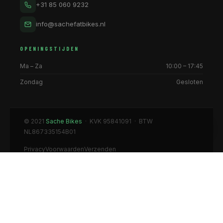
+31 85 060 9232
info@sachefatbikes.nl
OPENINGSTIJDEN
Ma – Za
10:00 – 17:45
Zondag
Gesloten
© 2021
Sache Bikes
· KVK 95841091 · BTW
NL867335154B01
Privacy
Voorwaarden
Verzenden