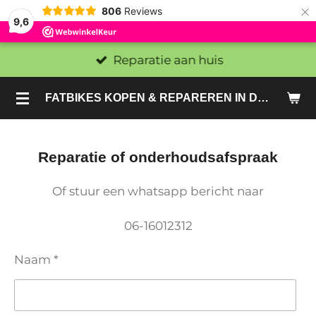
×
806
Reviews
9,6
Reparatie aan huis
FATBIKES KOPEN & REPAREREN IN DEN HAAG EN ZOETERMEER - SACHE BIKES
Reparatie of onderhoudsafspraak
Of stuur een whatsapp bericht naar
06-16012312
Naam *