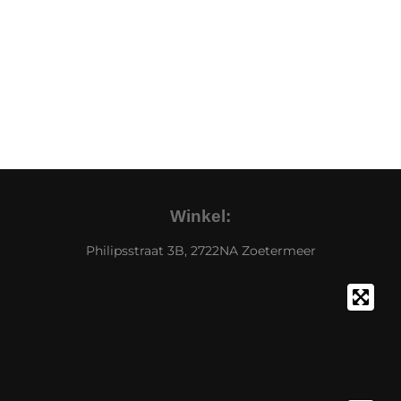
Winkel:
Philipsstraat 3B, 2722NA Zoetermeer