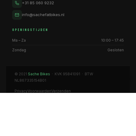
+31 85 060 9232
info@sachefatbikes.nl
OPENINGSTIJDEN
Ma – Za
10:00 – 17:45
Zondag
Gesloten
© 2021
Sache Bikes
· KVK 95841091 · BTW
NL867335154B01
Privacy
Voorwaarden
Verzenden