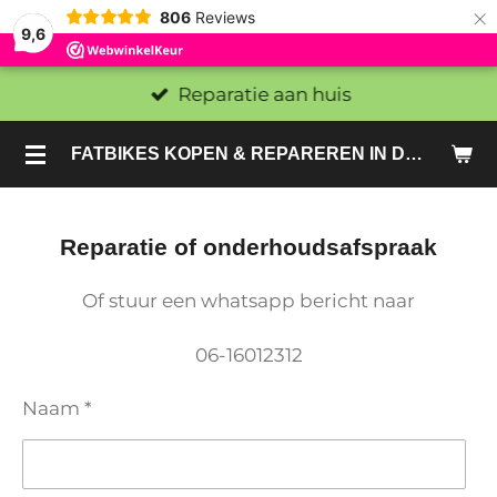
×
806
Reviews
9,6
Reparatie aan huis
FATBIKES KOPEN & REPAREREN IN DEN HAAG EN ZOETERMEER - SACHE BIKES
Reparatie of onderhoudsafspraak
Of stuur een whatsapp bericht naar
06-16012312
Naam *