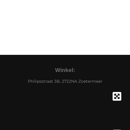
Winkel:
Philipsstraat 3B, 2722NA Zoetermeer