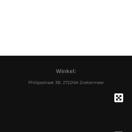
Winkel:
Philipsstraat 3B, 2722NA Zoetermeer