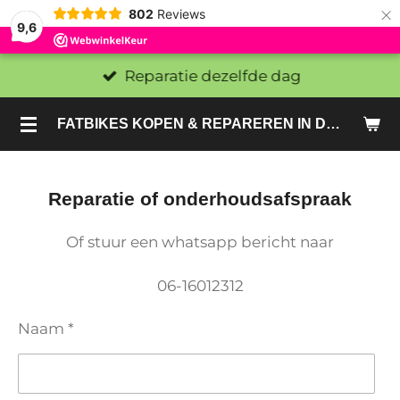
×
802
Reviews
9,6
Reparatie dezelfde dag
FATBIKES KOPEN & REPAREREN IN DEN HAAG EN ZOETERMEER - SACHE BIKES
Reparatie of onderhoudsafspraak
Of stuur een whatsapp bericht naar
06-16012312
Naam *