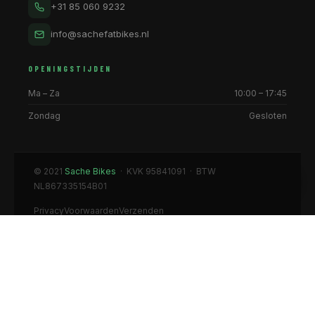
+31 85 060 9232
info@sachefatbikes.nl
OPENINGSTIJDEN
Ma – Za
10:00 – 17:45
Zondag
Gesloten
© 2021
Sache Bikes
· KVK 95841091 · BTW
Kan ik helpen?
NL867335154B01
Privacy
Voorwaarden
Verzenden