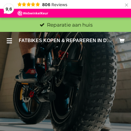
×
806
Reviews
9,6
Reparatie aan huis
FATBIKES KOPEN & REPAREREN IN DEN HAAG EN ZOETERMEER - SACHE BIKES