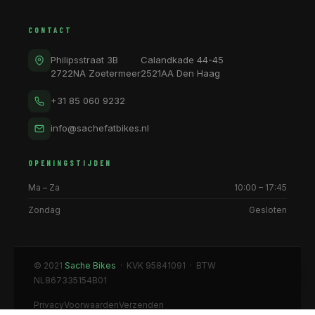
CONTACT
Philipsstraat 3B
Calandkade 44-45
2722NA Zoetermeer
2521AA Den Haag
+31 85 060 9232
info@sachefatbikes.nl
OPENINGSTIJDEN
Ma – Za
10:00 – 17:45
Zondag
Gesloten
© 2021
Sache Bikes
· KVK 95841091 · BTW
NL867335154B01
Privacy
Voorwaarden
Verzenden