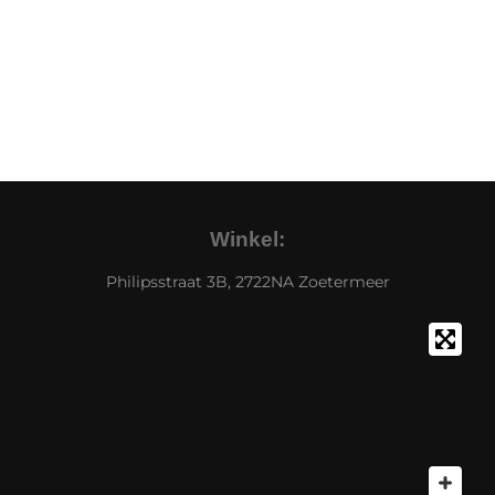
Winkel:
Philipsstraat 3B, 2722NA Zoetermeer