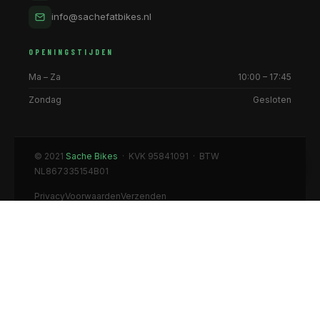
info@sachefatbikes.nl
OPENINGSTIJDEN
Ma – Za
10:00 – 17:45
Zondag
Gesloten
© 2021
Sache Bikes
· KVK 95841091 · BTW
NL867335154B01
Privacy
Voorwaarden
Verzenden