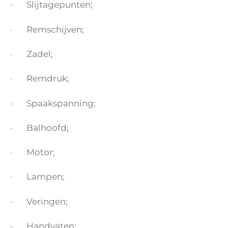
· Slijtagepunten;
· Remschijven;
· Zadel;
· Remdruk;
· Spaakspanning;
· Balhoofd;
· Motor;
· Lampen;
· Veringen;
· Handvaten;