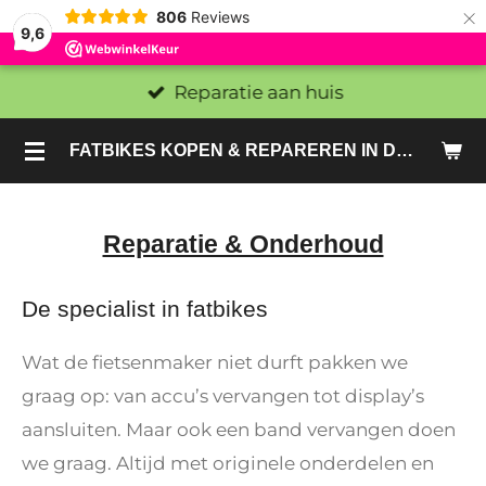
×
806
Reviews
9,6
Reparatie aan huis
FATBIKES KOPEN & REPAREREN IN DEN HAAG EN ZOETERMEER - SACHE BIKES
Reparatie & Onderhoud
De specialist in fatbikes
Wat de fietsenmaker niet durft pakken we
graag op: van accu’s vervangen tot display’s
aansluiten. Maar ook een band vervangen doen
we graag. Altijd met originele onderdelen en