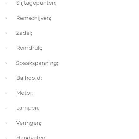
· Slijtagepunten;
· Remschijven;
· Zadel;
· Remdruk;
· Spaakspanning;
· Balhoofd;
· Motor;
· Lampen;
· Veringen;
· Handvaten;