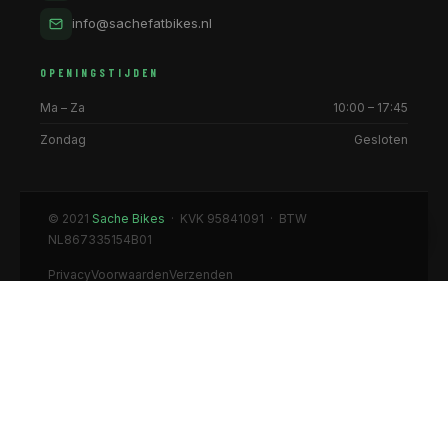
info@sachefatbikes.nl
OPENINGSTIJDEN
Ma – Za
10:00 – 17:45
Zondag
Gesloten
© 2021
Sache Bikes
· KVK 95841091 · BTW
NL867335154B01
Privacy
Voorwaarden
Verzenden