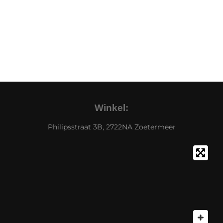
Winkel:
Philipsstraat 3B, 2722NA Zoetermeer