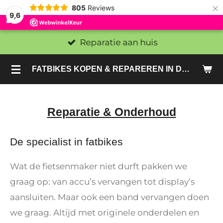
×
805
Reviews
9,6
Reparatie aan huis
FATBIKES KOPEN & REPAREREN IN DEN HAAG EN ZOETERMEER - SACHE BIKES
Reparatie & Onderhoud
De specialist in fatbikes
Wat de fietsenmaker niet durft pakken we
graag op: van accu’s vervangen tot display’s
aansluiten. Maar ook een band vervangen doen
we graag. Altijd met originele onderdelen en