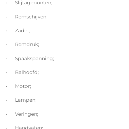
· Slijtagepunten;
· Remschijven;
· Zadel;
· Remdruk;
· Spaakspanning;
· Balhoofd;
· Motor;
· Lampen;
· Veringen;
· Handvaten;