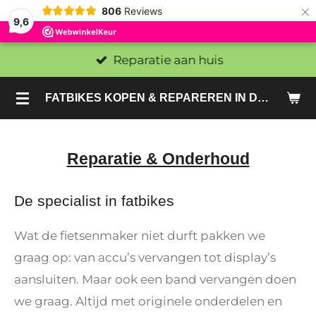
×
806
Reviews
9,6
Reparatie aan huis
FATBIKES KOPEN & REPAREREN IN DEN HAAG EN ZOETERMEER - SACHE BIKES
Reparatie & Onderhoud
De specialist in fatbikes
Wat de fietsenmaker niet durft pakken we
graag op: van accu’s vervangen tot display’s
aansluiten. Maar ook een band vervangen doen
we graag. Altijd met originele onderdelen en