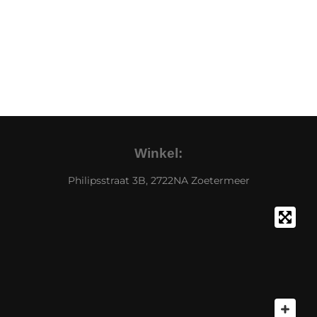
Winkel:
Philipsstraat 3B, 2722NA Zoetermeer