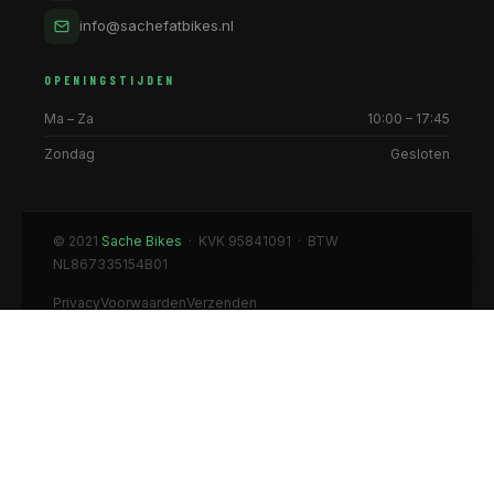
info@sachefatbikes.nl
OPENINGSTIJDEN
Ma – Za
10:00 – 17:45
Zondag
Gesloten
© 2021
Sache Bikes
· KVK 95841091 · BTW
NL867335154B01
Privacy
Voorwaarden
Verzenden