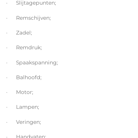
· Slijtagepunten;
· Remschijven;
· Zadel;
· Remdruk;
· Spaakspanning;
· Balhoofd;
· Motor;
· Lampen;
· Veringen;
· Handvaten;