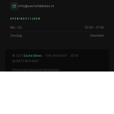
info@sachefatbikes.nl
OPENINGSTIJDEN
Ma – Za
10:00 – 17:45
Zondag
Gesloten
© 2021
Sache Bikes
· KVK 95841091 · BTW
NL867335154B01
Privacy
Voorwaarden
Verzenden