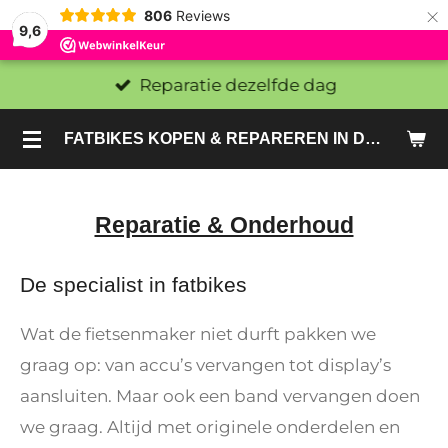
×
806
Reviews
9,6
Reparatie dezelfde dag
FATBIKES KOPEN & REPAREREN IN DEN HAAG EN ZOETERMEER - SACHE BIKES
Reparatie & Onderhoud
De specialist in fatbikes
Wat de fietsenmaker niet durft pakken we
graag op: van accu’s vervangen tot display’s
aansluiten. Maar ook een band vervangen doen
we graag. Altijd met originele onderdelen en