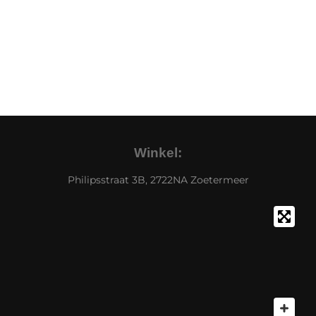
Winkel:
Philipsstraat 3B, 2722NA Zoetermeer