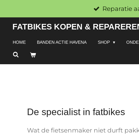
Ga
Reparatie a
direct
FATBIKES KOPEN & REPAREREN
naar
de
HOME
BANDEN ACTIE HAVENA
SHOP
ONDE
hoofdinhoud
De specialist in fatbikes
Wat de fietsenmaker niet durft pakk