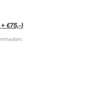
+ €75,-)
aamheden: