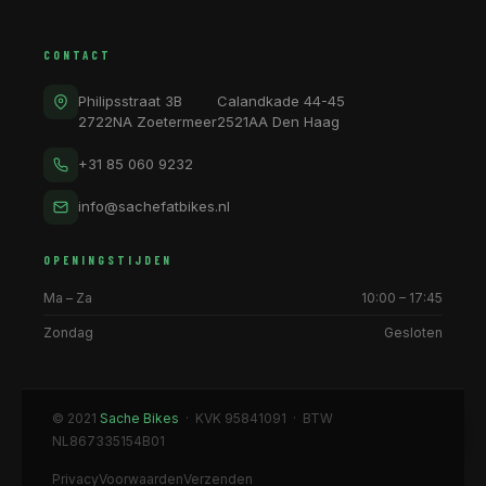
CONTACT
Philipsstraat 3B
Calandkade 44-45
2722NA Zoetermeer
2521AA Den Haag
+31 85 060 9232
info@sachefatbikes.nl
OPENINGSTIJDEN
Ma – Za
10:00 – 17:45
Zondag
Gesloten
© 2021
Sache Bikes
· KVK 95841091 · BTW
NL867335154B01
Privacy
Voorwaarden
Verzenden