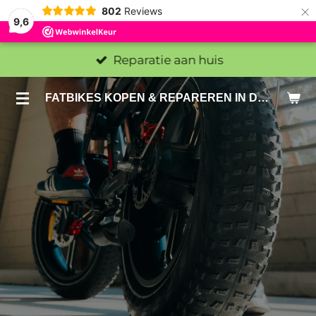
×
802
Reviews
9,6
Reparatie aan huis
FATBIKES KOPEN & REPAREREN IN DEN HAAG EN ZOETERMEER - SACHE BIKES