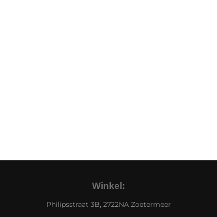
Winkel:
Philipsstraat 3B, 2722NA Zoetermeer