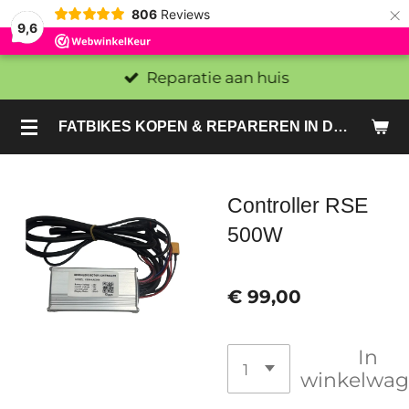
×
806
Reviews
9,6
Reparatie aan huis
FATBIKES KOPEN & REPAREREN IN DEN HAAG EN ZOETERMEER - SACHE BIKES
Controller RSE
500W
€ 99,00
In
winkelwa