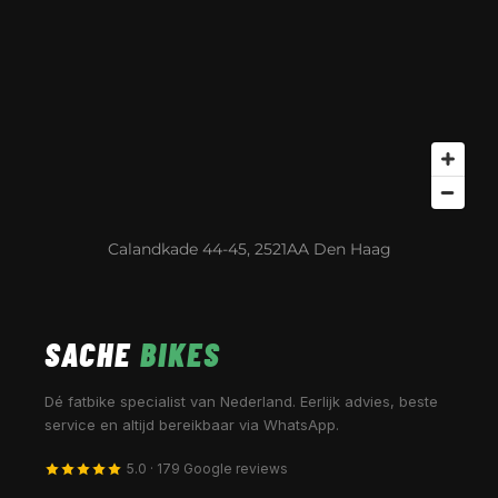
Calandkade 44-45, 2521AA Den Haag
SACHE
BIKES
Dé fatbike specialist van Nederland. Eerlijk advies, beste
service en altijd bereikbaar via WhatsApp.
5.0 · 179 Google reviews