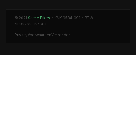
© 2021
Sache Bikes
· KVK 95841091 · BTW
NL867335154B01
Privacy
Voorwaarden
Verzenden